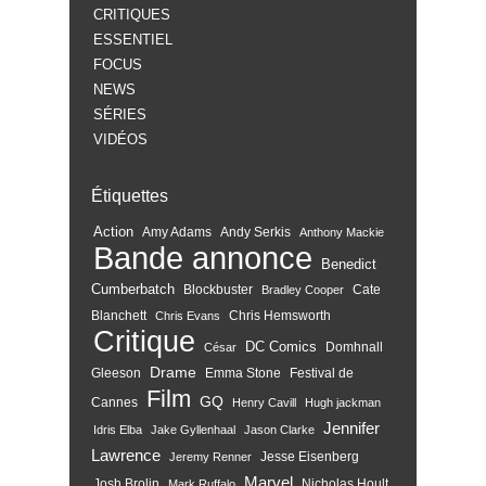
CRITIQUES
ESSENTIEL
FOCUS
NEWS
SÉRIES
VIDÉOS
Étiquettes
Action
Amy Adams
Andy Serkis
Anthony Mackie
Bande annonce
Benedict
Cumberbatch
Blockbuster
Cate
Bradley Cooper
Blanchett
Chris Hemsworth
Chris Evans
Critique
DC Comics
Domhnall
César
Drame
Gleeson
Emma Stone
Festival de
Film
GQ
Cannes
Henry Cavill
Hugh jackman
Jennifer
Idris Elba
Jake Gyllenhaal
Jason Clarke
Lawrence
Jesse Eisenberg
Jeremy Renner
Marvel
Josh Brolin
Nicholas Hoult
Mark Ruffalo