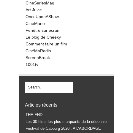
CineSeriesMag
Art Juice
OnceUponAShow
CinéMarie
Fenêtre sur écran
Le blog de Cheeky
Comment faire un film
CinéMaRadio
ScreenBreak
1001tv
Articles récents
THE END
Les 30 films les plus marquants de la décennie
Festival de Cabourg 2020 : A L’ABORDAGE