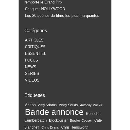
remporte le Grand Prix
Critique : HOLLYWOOD
Les 20 scènes de films les plus marquantes
Catégories
ARTICLES
CRITIQUES
ESSENTIEL
FOCUS
NEWS
SÉRIES
VIDÉOS
Étiquettes
Action
Amy Adams
Andy Serkis
Anthony Mackie
Bande annonce
Benedict
Cumberbatch
Blockbuster
Cate
Bradley Cooper
Blanchett
Chris Hemsworth
Chris Evans