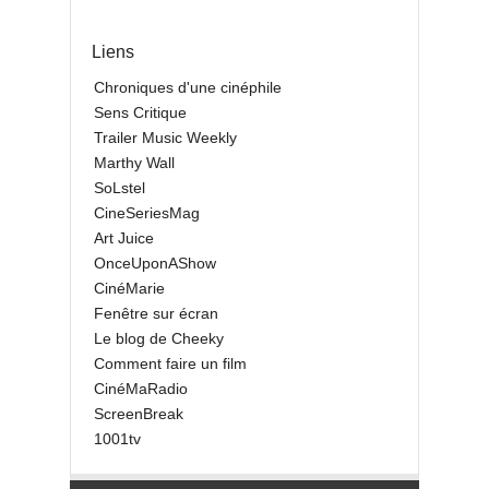
Liens
Chroniques d'une cinéphile
Sens Critique
Trailer Music Weekly
Marthy Wall
SoLstel
CineSeriesMag
Art Juice
OnceUponAShow
CinéMarie
Fenêtre sur écran
Le blog de Cheeky
Comment faire un film
CinéMaRadio
ScreenBreak
1001tv