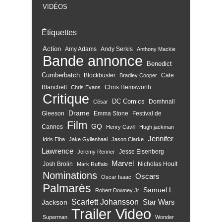
VIDÉOS
Étiquettes
Action
Amy Adams
Andy Serkis
Anthony Mackie
Bande annonce
Benedict
Cumberbatch
Blockbuster
Cate
Bradley Cooper
Blanchett
Chris Hemsworth
Chris Evans
Critique
DC Comics
Domhnall
César
Drame
Gleeson
Emma Stone
Festival de
Film
GQ
Cannes
Henry Cavill
Hugh jackman
Jennifer
Idris Elba
Jake Gyllenhaal
Jason Clarke
Lawrence
Jesse Eisenberg
Jeremy Renner
Marvel
Josh Brolin
Nicholas Hoult
Mark Ruffalo
Nominations
Oscars
Oscar Isaac
Palmarès
Samuel L.
Robert Downey Jr
Scarlett Johansson
Star Wars
Jackson
Trailer
Video
Superman
Wonder