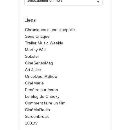
Liens
Chroniques d'une cinéphile
Sens Critique
Trailer Music Weekly
Marthy Wall
SoLstel
CineSeriesMag
Art Juice
OnceUponAShow
CinéMarie
Fenêtre sur écran
Le blog de Cheeky
Comment faire un film
CinéMaRadio
ScreenBreak
1001tv