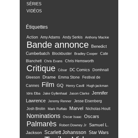
SÉRIES
VIDÉOS
Étiquettes
Action
Amy Adams
Andy Serkis
Anthony Mackie
Bande annonce
Benedict
Cumberbatch
Blockbuster
Cate
Bradley Cooper
Blanchett
Chris Hemsworth
Chris Evans
Critique
DC Comics
Domhnall
César
Drame
Gleeson
Emma Stone
Festival de
Film
GQ
Cannes
Henry Cavill
Hugh jackman
Jennifer
Idris Elba
Jake Gyllenhaal
Jason Clarke
Lawrence
Jesse Eisenberg
Jeremy Renner
Marvel
Josh Brolin
Nicholas Hoult
Mark Ruffalo
Nominations
Oscars
Oscar Isaac
Palmarès
Samuel L.
Robert Downey Jr
Scarlett Johansson
Star Wars
Jackson