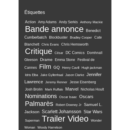
Étiquettes
Action
Amy Adams
Andy Serkis
Anthony Mackie
Bande annonce
Benedict
Cumberbatch
Blockbuster
Cate
Bradley Cooper
Blanchett
Chris Hemsworth
Chris Evans
Critique
DC Comics
Domhnall
César
Drame
Gleeson
Emma Stone
Festival de
Film
GQ
Cannes
Henry Cavill
Hugh jackman
Jennifer
Idris Elba
Jake Gyllenhaal
Jason Clarke
Lawrence
Jesse Eisenberg
Jeremy Renner
Marvel
Josh Brolin
Nicholas Hoult
Mark Ruffalo
Nominations
Oscars
Oscar Isaac
Palmarès
Samuel L.
Robert Downey Jr
Scarlett Johansson
Star Wars
Jackson
Trailer
Video
Superman
Wonder
Woman
Woody Harrelson