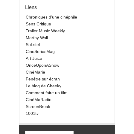
Liens
Chroniques d'une cinéphile
Sens Critique
Trailer Music Weekly
Marthy Wall
SoLstel
CineSeriesMag
Art Juice
OnceUponAShow
CinéMarie
Fenêtre sur écran
Le blog de Cheeky
Comment faire un film
CinéMaRadio
ScreenBreak
1001tv