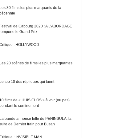
Les 30 films les plus marquants de la
décennie
Festival de Cabourg 2020 : A L’ABORDAGE
remporte le Grand Prix
Critique : HOLLYWOOD
Les 20 scènes de films les plus marquantes
Le top 10 des répliques qui tuent
10 films de « HUIS CLOS » à voir (ou pas)
pendant le confinement
La bande annonce folle de PENINSULA, la
suite de Dernier train pour Busan
Critique : INVISIBLE MAN