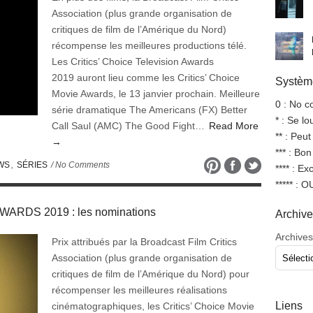
Association (plus grande organisation de
critiques de film de l’Amérique du Nord)
récompense les meilleures productions télé.
Les Critics’ Choice Television Awards
2019 auront lieu comme les Critics’ Choice
Système
Movie Awards, le 13 janvier prochain. Meilleure
0 : No 
série dramatique The Americans (FX) Better
* : Se l
Call Saul (AMC) The Good Fight…
Read More
** : Peut
→
*** : Bo
WS
,
SÉRIES
/ No Comments
**** : Ex
***** : 
ARDS 2019 : les nominations
Archiv
Archives
Prix attribués par la Broadcast Film Critics
Association (plus grande organisation de
critiques de film de l’Amérique du Nord) pour
récompenser les meilleures réalisations
Liens
cinématographiques, les Critics’ Choice Movie