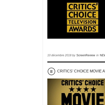
10 décembre 2018 by
ScreenReview
in
NE
CRITICS’ CHOICE MOVIE AW