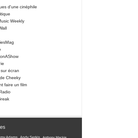
ues d'une cinéphile
itique
 Music Weekly
Wall
riesMag
e
onAShow
ie
 sur écran
 de Cheeky
 faire un film
Radio
Break
tes
Amy Adams
Andy Serkis
Anthony Mackie