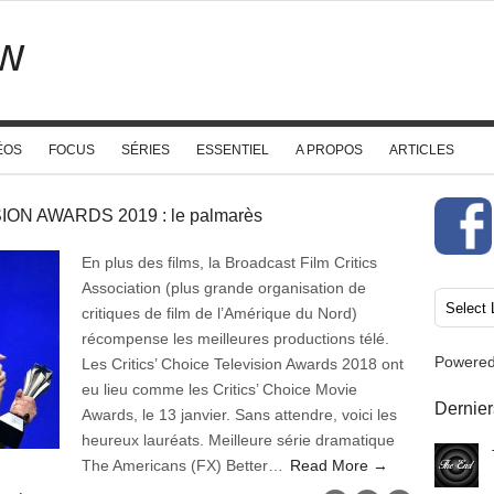
w
ÉOS
FOCUS
SÉRIES
ESSENTIEL
A PROPOS
ARTICLES
ON AWARDS 2019 : le palmarès
En plus des films, la Broadcast Film Critics
Association (plus grande organisation de
critiques de film de l’Amérique du Nord)
récompense les meilleures productions télé.
Powere
Les Critics’ Choice Television Awards 2018 ont
eu lieu comme les Critics’ Choice Movie
Dernier
Awards, le 13 janvier. Sans attendre, voici les
heureux lauréats. Meilleure série dramatique
The Americans (FX) Better…
Read More →