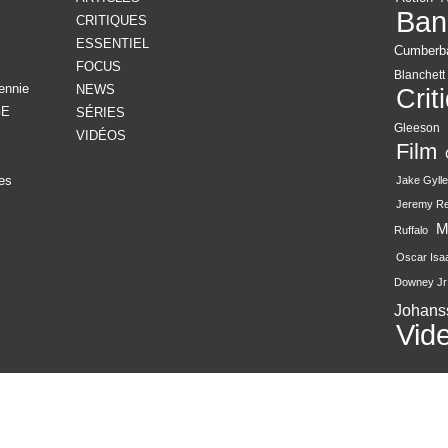
Ban
CRITIQUES
ESSENTIEL
Cumberb
FOCUS
Blanchett
ennie
NEWS
Crit
GE
SÉRIES
Gleeson
VIDÉOS
Film
es
Jake Gylle
Jeremy R
M
Ruffalo
Oscar Isa
Downey Jr
Johans
Vid