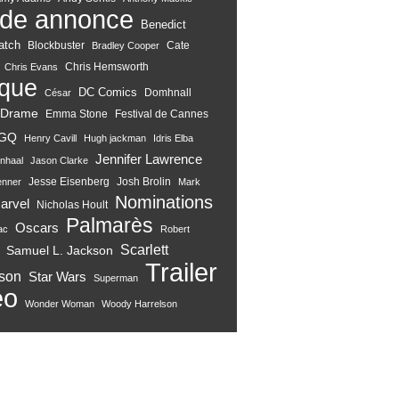
de annonce
Benedict
atch
Blockbuster
Cate
Bradley Cooper
Chris Hemsworth
Chris Evans
ique
DC Comics
Domhnall
César
Drame
Emma Stone
Festival de Cannes
GQ
Henry Cavill
Hugh jackman
Idris Elba
Jennifer Lawrence
nhaal
Jason Clarke
Jesse Eisenberg
Josh Brolin
enner
Mark
Nominations
arvel
Nicholas Hoult
Palmarès
Oscars
ac
Robert
Scarlett
Samuel L. Jackson
Trailer
son
Star Wars
Superman
eo
Wonder Woman
Woody Harrelson