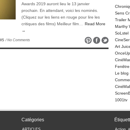
Awards 2019 auront lieu le 13 janvier
Chroniq
prochain. En attendant, voici les nominés.
Sens Cr
(Cliquez sur les liens en rouge pour lire les
Trailer
critiques des films) Meilleur film…
Read More
Marthy 
→
SoLstel
CineSe
WS
/ No Comments
Art Juic
OnceUp
CinéMar
Fenêtre
Le blog
Comment
CinéMa
Screen
1001tv
Catégories
Étiquet
ARTICLES
Action