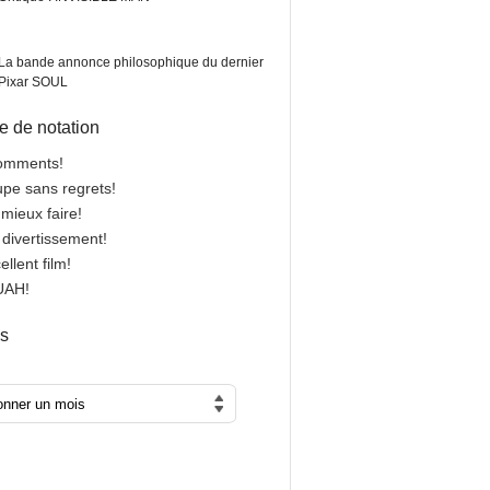
La bande annonce philosophique du dernier
Pixar SOUL
 de notation
comments!
oupe sans regrets!
 mieux faire!
n divertissement!
cellent film!
OUAH!
es