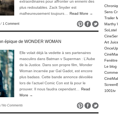
extraordinaires pour affronter un ennemi des
Chroniq
plus redoutables. Zack Snyder est
Sens Cr
malheureusement toujours…
Read More →
Trailer
/
1 Comment
Marthy 
SoLstel
CineSe
 Con épique de WONDER WOMAN
Art Juic
OnceUp
Elle volait déjà la vedette à ses partenaires
CinéMar
masculins dans Batman v Superman : L’Aube
Fenêtre
de la Justice. Dans son propre film, Wonder
Le blog
Woman incarnée par Gal Gadot, est encore
Comment
plus badass. Cette bande annonce dévoilée
CinéMa
lors de l’actuel Comic Con est là pour le
Screen
prouver. Il nous faudra cependant…
Read
1001tv
More →
/ No Comments