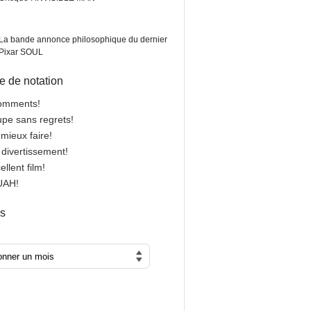
La bande annonce philosophique du dernier
Pixar SOUL
 de notation
comments!
oupe sans regrets!
 mieux faire!
n divertissement!
cellent film!
OUAH!
es