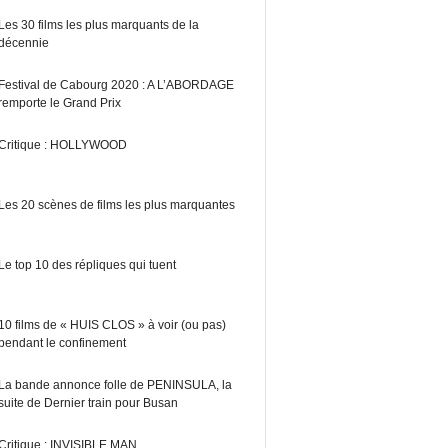
Les 30 films les plus marquants de la
décennie
Festival de Cabourg 2020 : A L’ABORDAGE
remporte le Grand Prix
Critique : HOLLYWOOD
Les 20 scènes de films les plus marquantes
Le top 10 des répliques qui tuent
10 films de « HUIS CLOS » à voir (ou pas)
pendant le confinement
La bande annonce folle de PENINSULA, la
suite de Dernier train pour Busan
Critique : INVISIBLE MAN