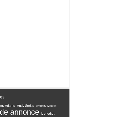
tes
Amy Adams
Andy Serkis
Anthony Mackie
de annonce
Benedict