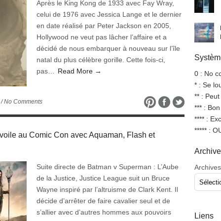
Après le King Kong de 1933 avec Fay Wray,
celui de 1976 avec Jessica Lange et le dernier
en date réalisé par Peter Jackson en 2005,
Hollywood ne veut pas lâcher l’affaire et a
décidé de nous embarquer à nouveau sur l’île
Système
natal du plus célèbre gorille. Cette fois-ci,
pas…
Read More →
0 : No 
* : Se l
** : Peut
/ No Comments
*** : Bo
**** : Ex
***** : 
ile au Comic Con avec Aquaman, Flash et
Archiv
Suite directe de Batman v Superman : L’Aube
Archives
de la Justice, Justice League suit un Bruce
Wayne inspiré par l’altruisme de Clark Kent. Il
décide d’arrêter de faire cavalier seul et de
s’allier avec d’autres hommes aux pouvoirs
Liens