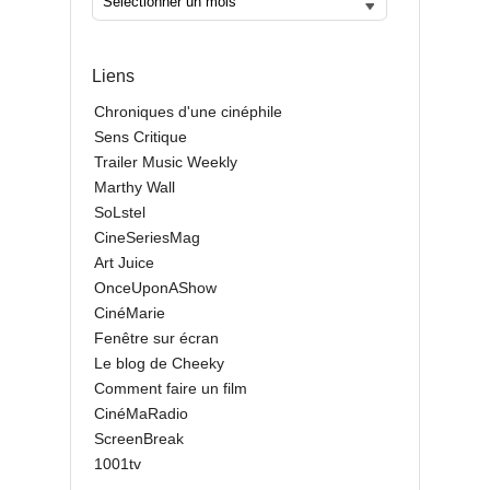
Liens
Chroniques d'une cinéphile
Sens Critique
Trailer Music Weekly
Marthy Wall
SoLstel
CineSeriesMag
Art Juice
OnceUponAShow
CinéMarie
Fenêtre sur écran
Le blog de Cheeky
Comment faire un film
CinéMaRadio
ScreenBreak
1001tv