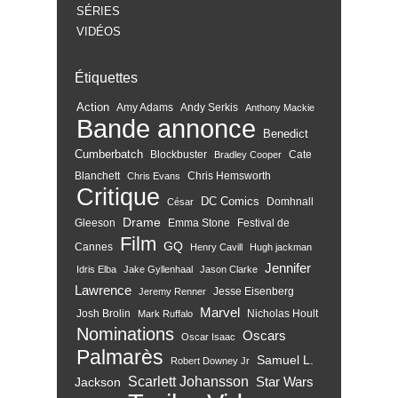
SÉRIES
VIDÉOS
Étiquettes
Action
Amy Adams
Andy Serkis
Anthony Mackie
Bande annonce
Benedict
Cumberbatch
Blockbuster
Cate
Bradley Cooper
Blanchett
Chris Hemsworth
Chris Evans
Critique
DC Comics
Domhnall
César
Drame
Gleeson
Emma Stone
Festival de
Film
GQ
Cannes
Henry Cavill
Hugh jackman
Jennifer
Idris Elba
Jake Gyllenhaal
Jason Clarke
Lawrence
Jesse Eisenberg
Jeremy Renner
Marvel
Josh Brolin
Nicholas Hoult
Mark Ruffalo
Nominations
Oscars
Oscar Isaac
Palmarès
Samuel L.
Robert Downey Jr
Scarlett Johansson
Star Wars
Jackson