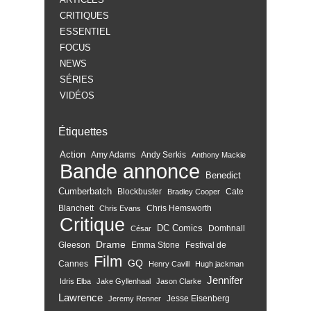
CRITIQUES
ESSENTIEL
FOCUS
NEWS
SÉRIES
VIDÉOS
Étiquettes
Action
Amy Adams
Andy Serkis
Anthony Mackie
Bande annonce
Benedict
Cumberbatch
Blockbuster
Cate
Bradley Cooper
Blanchett
Chris Hemsworth
Chris Evans
Critique
DC Comics
Domhnall
César
Drame
Gleeson
Emma Stone
Festival de
Film
GQ
Cannes
Henry Cavill
Hugh jackman
Jennifer
Idris Elba
Jake Gyllenhaal
Jason Clarke
Lawrence
Jesse Eisenberg
Jeremy Renner