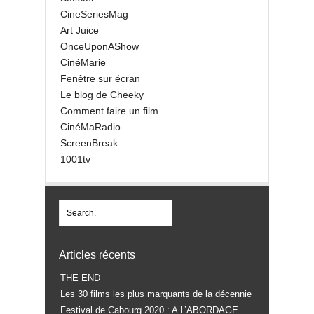
CineSeriesMag
Art Juice
OnceUponAShow
CinéMarie
Fenêtre sur écran
Le blog de Cheeky
Comment faire un film
CinéMaRadio
ScreenBreak
1001tv
Articles récents
THE END
Les 30 films les plus marquants de la décennie
Festival de Cabourg 2020 : A L’ABORDAGE