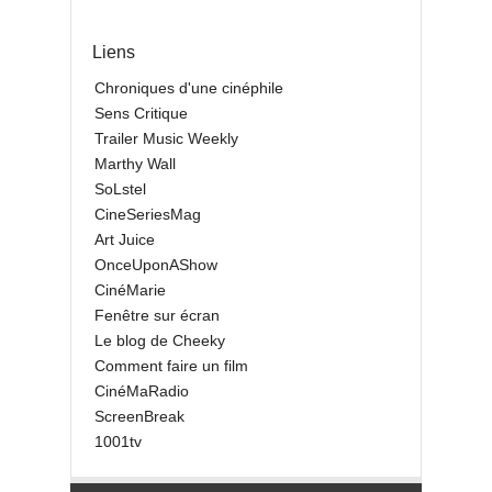
Liens
Chroniques d'une cinéphile
Sens Critique
Trailer Music Weekly
Marthy Wall
SoLstel
CineSeriesMag
Art Juice
OnceUponAShow
CinéMarie
Fenêtre sur écran
Le blog de Cheeky
Comment faire un film
CinéMaRadio
ScreenBreak
1001tv