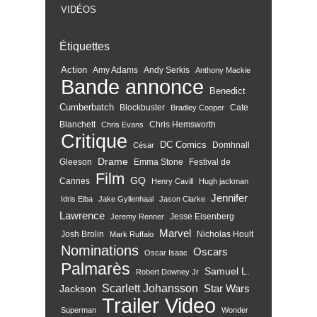
VIDÉOS
Étiquettes
Action
Amy Adams
Andy Serkis
Anthony Mackie
Bande annonce
Benedict
Cumberbatch
Blockbuster
Cate
Bradley Cooper
Blanchett
Chris Hemsworth
Chris Evans
Critique
DC Comics
Domhnall
César
Drame
Gleeson
Emma Stone
Festival de
Film
GQ
Cannes
Henry Cavill
Hugh jackman
Jennifer
Idris Elba
Jake Gyllenhaal
Jason Clarke
Lawrence
Jesse Eisenberg
Jeremy Renner
Marvel
Josh Brolin
Nicholas Hoult
Mark Ruffalo
Nominations
Oscars
Oscar Isaac
Palmarès
Samuel L.
Robert Downey Jr
Scarlett Johansson
Star Wars
Jackson
Trailer
Video
Superman
Wonder