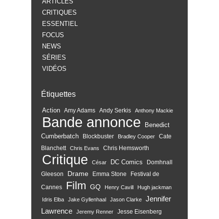
ARTICLES
CRITIQUES
ESSENTIEL
FOCUS
NEWS
SÉRIES
VIDÉOS
Étiquettes
Action
Amy Adams
Andy Serkis
Anthony Mackie
Bande annonce
Benedict
Cumberbatch
Blockbuster
Cate
Bradley Cooper
Blanchett
Chris Hemsworth
Chris Evans
Critique
DC Comics
Domhnall
César
Drame
Gleeson
Emma Stone
Festival de
Film
GQ
Cannes
Henry Cavill
Hugh jackman
Jennifer
Idris Elba
Jake Gyllenhaal
Jason Clarke
Lawrence
Jesse Eisenberg
Jeremy Renner