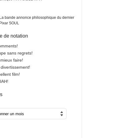
La bande annonce philosophique du dernier
Pixar SOUL
 de notation
comments!
oupe sans regrets!
 mieux faire!
n divertissement!
cellent film!
OUAH!
es