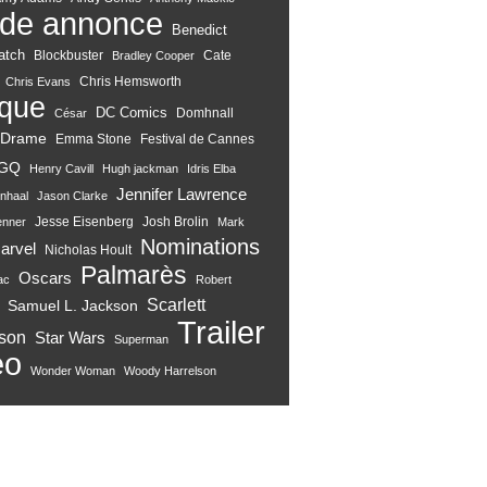
de annonce
Benedict
atch
Blockbuster
Cate
Bradley Cooper
Chris Hemsworth
Chris Evans
ique
DC Comics
Domhnall
César
Drame
Emma Stone
Festival de Cannes
GQ
Henry Cavill
Hugh jackman
Idris Elba
Jennifer Lawrence
nhaal
Jason Clarke
Jesse Eisenberg
Josh Brolin
enner
Mark
Nominations
arvel
Nicholas Hoult
Palmarès
Oscars
ac
Robert
Scarlett
Samuel L. Jackson
Trailer
son
Star Wars
Superman
eo
Wonder Woman
Woody Harrelson