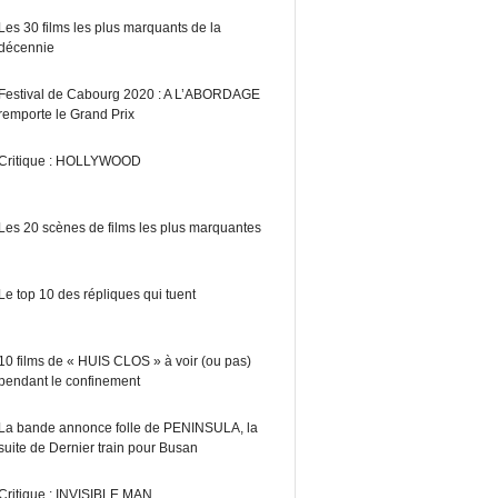
Les 30 films les plus marquants de la
décennie
Festival de Cabourg 2020 : A L’ABORDAGE
remporte le Grand Prix
Critique : HOLLYWOOD
Les 20 scènes de films les plus marquantes
Le top 10 des répliques qui tuent
10 films de « HUIS CLOS » à voir (ou pas)
pendant le confinement
La bande annonce folle de PENINSULA, la
suite de Dernier train pour Busan
Critique : INVISIBLE MAN