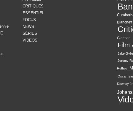
Ban
CRITIQUES
ESSENTIEL
Cumberb
FOCUS
Blanchett
ennie
NEWS
Crit
GE
SÉRIES
Gleeson
VIDÉOS
Film
es
Jake Gylle
Jeremy R
M
Ruffalo
Oscar Isa
Downey Jr
Johans
Vid