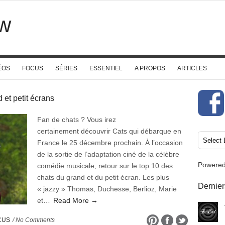
w
ÉOS
FOCUS
SÉRIES
ESSENTIEL
A PROPOS
ARTICLES
 et petit écrans
Fan de chats ? Vous irez
certainement découvrir Cats qui débarque en
France le 25 décembre prochain. À l’occasion
de la sortie de l’adaptation ciné de la célèbre
Powere
comédie musicale, retour sur le top 10 des
chats du grand et du petit écran. Les plus
Dernier
« jazzy » Thomas, Duchesse, Berlioz, Marie
et…
Read More →
CUS
/ No Comments