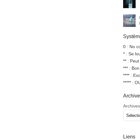
Système
0 : No 
* : Se l
** : Peut
*** : Bo
**** : Ex
***** : 
Archiv
Archives
Liens