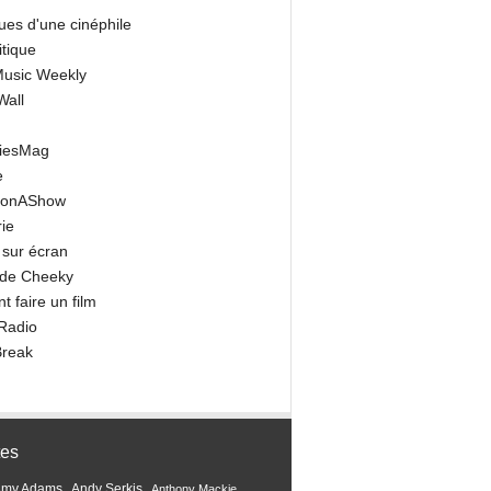
ues d'une cinéphile
itique
 Music Weekly
Wall
riesMag
e
onAShow
ie
 sur écran
 de Cheeky
 faire un film
Radio
Break
tes
Amy Adams
Andy Serkis
Anthony Mackie