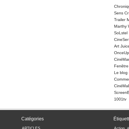
Chroniq
Sens Cr
Trailer
Marthy 
SoLstel
CineSe
Art Juic
OnceUp
CinéMar
Fenêtre
Le blog
Comment
CinéMa
Screen
1001tv
Catégories
Étiquet
ARTICLES
Action