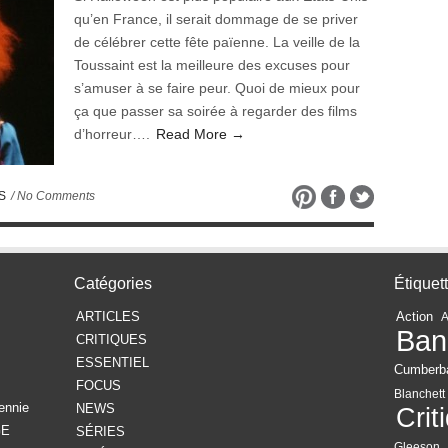
qu’en France, il serait dommage de se priver
de célébrer cette fête païenne. La veille de la
Toussaint est la meilleure des excuses pour
s’amuser à se faire peur. Quoi de mieux pour
ça que passer sa soirée à regarder des films
d’horreur….
Read More →
S
/ No Comments
Catégories
Étiquet
ARTICLES
Action
Ban
CRITIQUES
ESSENTIEL
Cumberb
FOCUS
Blanchett
ennie
NEWS
Crit
GE
SÉRIES
Gleeson