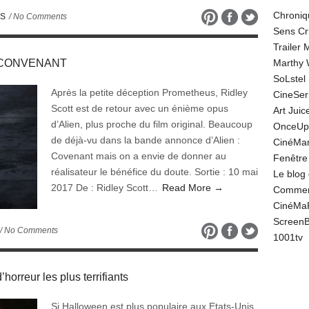
Chroniq
ES
/ No Comments
Sens Cr
Trailer
N : CONVENANT
Marthy 
SoLstel
Après la petite déception Prometheus, Ridley
CineSe
Scott est de retour avec un énième opus
Art Juic
d’Alien, plus proche du film original. Beaucoup
OnceUp
de déjà-vu dans la bande annonce d’Alien :
CinéMar
Covenant mais on a envie de donner au
Fenêtre
réalisateur le bénéfice du doute. Sortie : 10 mai
Le blog
2017 De : Ridley Scott…
Read More →
Comment
CinéMa
Screen
/ No Comments
1001tv
orreur les plus terrifiants
Si Halloween est plus populaire aux Etats-Unis