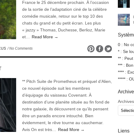
France le 25 décembre prochain. À l’occasion
de la sortie de l’adaptation ciné de la célèbre
comédie musicale, retour sur le top 10 des
chats du grand et du petit écran. Les plus
« jazzy » Thomas, Duchesse, Berlioz, Marie
Système
et…
Read More →
0 : No 
CUS
/ No Comments
* : Se l
** : Peut
*** : Bo
T
**** : Ex
***** : 
** Pitch Suite de Prometheus et préquel d’Alien,
ce nouvel épisode suit les membres
Archiv
d’équipage du vaisseau Covenant. À
Archives
destination d’une planète située au fin fond de
notre galaxie, ils découvrent ce qu’ils pensent
être un paradis encore intouché. Bien
évidemment, le rêve tourne au cauchemar.
Avis On est très…
Read More →
Liens