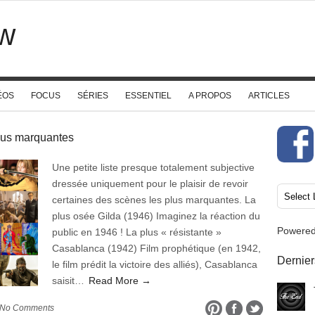
w
ÉOS
FOCUS
SÉRIES
ESSENTIEL
A PROPOS
ARTICLES
plus marquantes
Une petite liste presque totalement subjective
dressée uniquement pour le plaisir de revoir
certaines des scènes les plus marquantes. La
plus osée Gilda (1946) Imaginez la réaction du
Powere
public en 1946 ! La plus « résistante »
Casablanca (1942) Film prophétique (en 1942,
Dernier
le film prédit la victoire des alliés), Casablanca
saisit…
Read More →
 No Comments