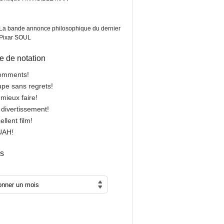
La bande annonce philosophique du dernier
Pixar SOUL
 de notation
comments!
oupe sans regrets!
 mieux faire!
n divertissement!
cellent film!
OUAH!
es