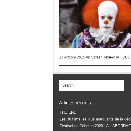
31 octobre 2015 by
ScreenReview
in
FOCU
Articles récents
THE END
Les 30 films les plus marquants de la déc
Festival de Cabourg 2020 : A L’ABORDA