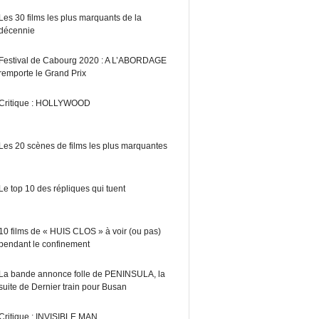
Les 30 films les plus marquants de la
décennie
Festival de Cabourg 2020 : A L’ABORDAGE
remporte le Grand Prix
Critique : HOLLYWOOD
Les 20 scènes de films les plus marquantes
Le top 10 des répliques qui tuent
10 films de « HUIS CLOS » à voir (ou pas)
pendant le confinement
La bande annonce folle de PENINSULA, la
suite de Dernier train pour Busan
Critique : INVISIBLE MAN