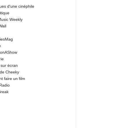
ues d'une cinéphile
itique
 Music Weekly
Wall
riesMag
e
onAShow
ie
 sur écran
 de Cheeky
 faire un film
Radio
Break