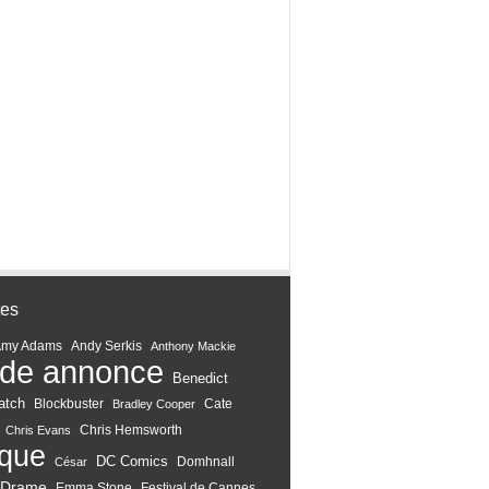
tes
Amy Adams
Andy Serkis
Anthony Mackie
de annonce
Benedict
atch
Blockbuster
Cate
Bradley Cooper
Chris Hemsworth
Chris Evans
ique
DC Comics
Domhnall
César
Drame
Emma Stone
Festival de Cannes