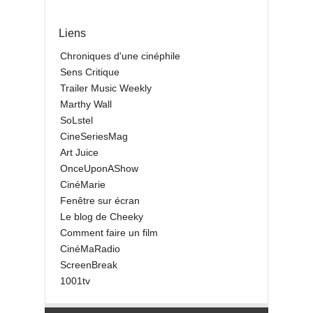
Liens
Chroniques d'une cinéphile
Sens Critique
Trailer Music Weekly
Marthy Wall
SoLstel
CineSeriesMag
Art Juice
OnceUponAShow
CinéMarie
Fenêtre sur écran
Le blog de Cheeky
Comment faire un film
CinéMaRadio
ScreenBreak
1001tv