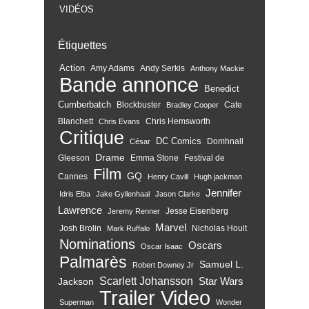
VIDÉOS
Étiquettes
Action
Amy Adams
Andy Serkis
Anthony Mackie
Bande annonce
Benedict
Cumberbatch
Blockbuster
Cate
Bradley Cooper
Blanchett
Chris Hemsworth
Chris Evans
Critique
DC Comics
Domhnall
César
Drame
Gleeson
Emma Stone
Festival de
Film
GQ
Cannes
Henry Cavill
Hugh jackman
Jennifer
Idris Elba
Jake Gyllenhaal
Jason Clarke
Lawrence
Jesse Eisenberg
Jeremy Renner
Marvel
Josh Brolin
Nicholas Hoult
Mark Ruffalo
Nominations
Oscars
Oscar Isaac
Palmarès
Samuel L.
Robert Downey Jr
Scarlett Johansson
Star Wars
Jackson
Trailer
Video
Superman
Wonder