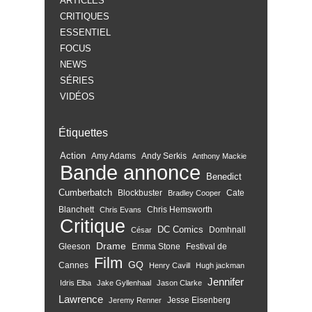
ARTICLES
CRITIQUES
ESSENTIEL
FOCUS
NEWS
SÉRIES
VIDÉOS
Étiquettes
Action
Amy Adams
Andy Serkis
Anthony Mackie
Bande annonce
Benedict
Cumberbatch
Blockbuster
Cate
Bradley Cooper
Blanchett
Chris Hemsworth
Chris Evans
Critique
DC Comics
Domhnall
César
Drame
Gleeson
Emma Stone
Festival de
Film
GQ
Cannes
Henry Cavill
Hugh jackman
Jennifer
Idris Elba
Jake Gyllenhaal
Jason Clarke
Lawrence
Jesse Eisenberg
Jeremy Renner