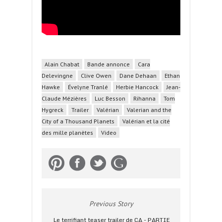
Alain Chabat
Bande annonce
Cara
Delevingne
Clive Owen
Dane Dehaan
Ethan
Hawke
Évelyne Tranlé
Herbie Hancock
Jean-
Claude Mézières
Luc Besson
Rihanna
Tom
Hygreck
Trailer
Valérian
Valerian and the
City of a Thousand Planets
Valérian et la cité
des mille planètes
Video
Previous Story
Le terrifiant teaser trailer de ÇA - PARTIE