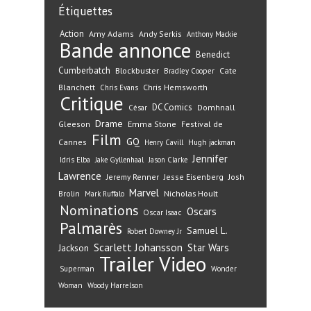
Étiquettes
Action
Amy Adams
Andy Serkis
Anthony Mackie
Bande annonce
Benedict
Cumberbatch
Blockbuster
Cate
Bradley Cooper
Blanchett
Chris Hemsworth
Chris Evans
Critique
DC Comics
Domhnall
César
Drame
Gleeson
Emma Stone
Festival de
Film
GQ
Cannes
Henry Cavill
Hugh jackman
Jennifer
Idris Elba
Jake Gyllenhaal
Jason Clarke
Lawrence
Jeremy Renner
Jesse Eisenberg
Josh
Marvel
Nicholas Hoult
Brolin
Mark Ruffalo
Nominations
Oscars
Oscar Isaac
Palmarès
Samuel L.
Robert Downey Jr
Scarlett Johansson
Star Wars
Jackson
Trailer
Video
Superman
Wonder
Woman
Woody Harrelson