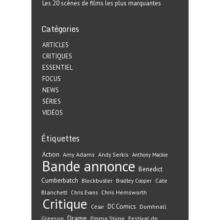
Les 20 scènes de films les plus marquantes
Catégories
ARTICLES
CRITIQUES
ESSENTIEL
FOCUS
NEWS
SÉRIES
VIDÉOS
Étiquettes
Action
Amy Adams
Andy Serkis
Anthony Mackie
Bande annonce
Benedict
Cumberbatch
Blockbuster
Cate
Bradley Cooper
Blanchett
Chris Hemsworth
Chris Evans
Critique
DC Comics
Domhnall
César
Drame
Gleeson
Emma Stone
Festival de