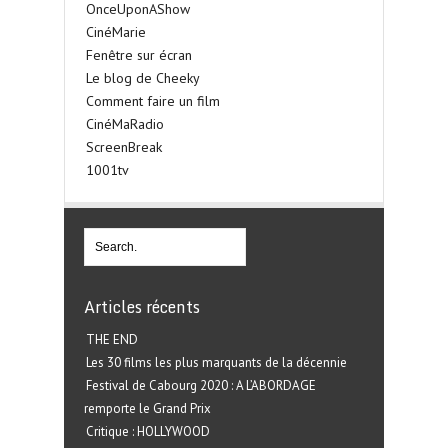
OnceUponAShow
CinéMarie
Fenêtre sur écran
Le blog de Cheeky
Comment faire un film
CinéMaRadio
ScreenBreak
1001tv
Articles récents
THE END
Les 30 films les plus marquants de la décennie
Festival de Cabourg 2020 : A L’ABORDAGE
remporte le Grand Prix
Critique : HOLLYWOOD