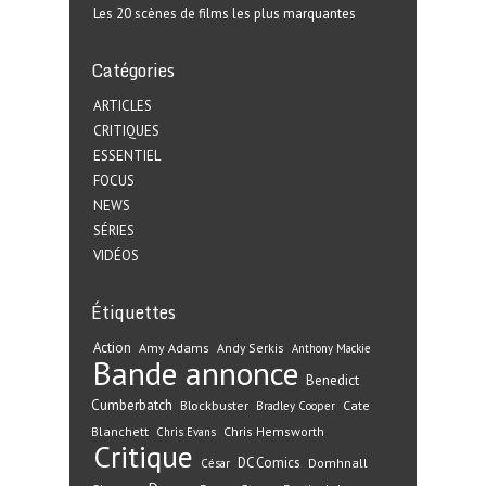
Les 20 scènes de films les plus marquantes
Catégories
ARTICLES
CRITIQUES
ESSENTIEL
FOCUS
NEWS
SÉRIES
VIDÉOS
Étiquettes
Action
Amy Adams
Andy Serkis
Anthony Mackie
Bande annonce
Benedict
Cumberbatch
Blockbuster
Cate
Bradley Cooper
Blanchett
Chris Hemsworth
Chris Evans
Critique
DC Comics
Domhnall
César