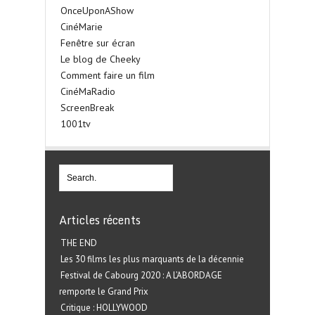
OnceUponAShow
CinéMarie
Fenêtre sur écran
Le blog de Cheeky
Comment faire un film
CinéMaRadio
ScreenBreak
1001tv
Articles récents
THE END
Les 30 films les plus marquants de la décennie
Festival de Cabourg 2020 : A L’ABORDAGE
remporte le Grand Prix
Critique : HOLLYWOOD