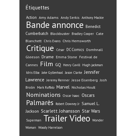
Étiquettes
Action
Amy Adams
Andy Serkis
Anthony Mackie
Bande annonce
Benedict
Cumberbatch
Blockbuster
Cate
Bradley Cooper
Blanchett
Chris Hemsworth
Chris Evans
Critique
DC Comics
Domhnall
César
Drame
Gleeson
Emma Stone
Festival de
Film
GQ
Cannes
Henry Cavill
Hugh jackman
Jennifer
Idris Elba
Jake Gyllenhaal
Jason Clarke
Lawrence
Jeremy Renner
Jesse Eisenberg
Josh
Marvel
Nicholas Hoult
Brolin
Mark Ruffalo
Nominations
Oscars
Oscar Isaac
Palmarès
Samuel L.
Robert Downey Jr
Scarlett Johansson
Star Wars
Jackson
Trailer
Video
Superman
Wonder
Woman
Woody Harrelson