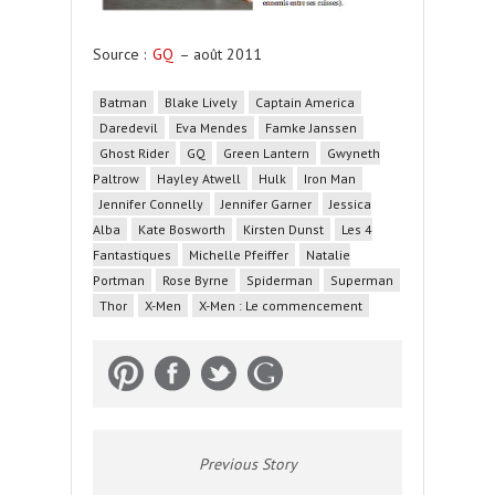
Source :
GQ
– août 2011
Batman
Blake Lively
Captain America
Daredevil
Eva Mendes
Famke Janssen
Ghost Rider
GQ
Green Lantern
Gwyneth
Paltrow
Hayley Atwell
Hulk
Iron Man
Jennifer Connelly
Jennifer Garner
Jessica
Alba
Kate Bosworth
Kirsten Dunst
Les 4
Fantastiques
Michelle Pfeiffer
Natalie
Portman
Rose Byrne
Spiderman
Superman
Thor
X-Men
X-Men : Le commencement
Previous Story