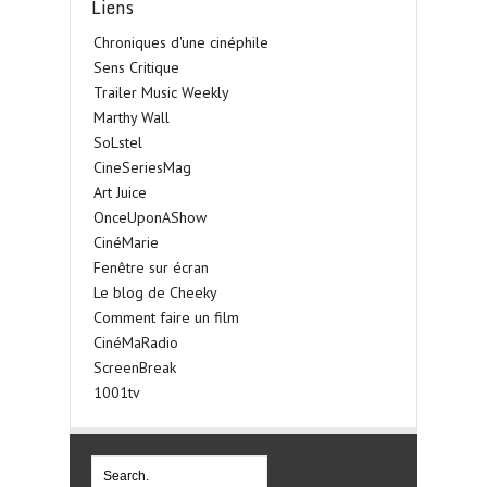
Liens
Chroniques d'une cinéphile
Sens Critique
Trailer Music Weekly
Marthy Wall
SoLstel
CineSeriesMag
Art Juice
OnceUponAShow
CinéMarie
Fenêtre sur écran
Le blog de Cheeky
Comment faire un film
CinéMaRadio
ScreenBreak
1001tv