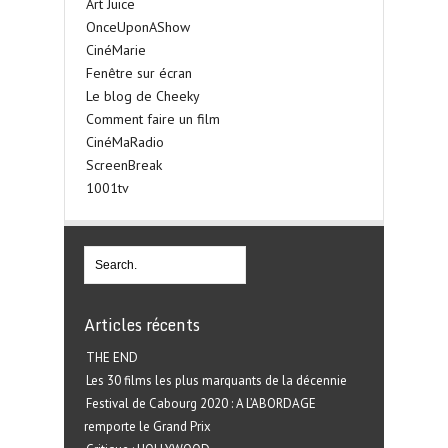
Art Juice
OnceUponAShow
CinéMarie
Fenêtre sur écran
Le blog de Cheeky
Comment faire un film
CinéMaRadio
ScreenBreak
1001tv
Articles récents
THE END
Les 30 films les plus marquants de la décennie
Festival de Cabourg 2020 : A L’ABORDAGE
remporte le Grand Prix