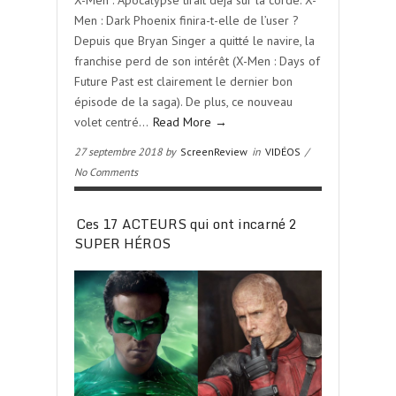
X-Men : Apocalypse tirait déjà sur la corde. X-
Men : Dark Phoenix finira-t-elle de l’user ?
Depuis que Bryan Singer a quitté le navire, la
franchise perd de son intérêt (X-Men : Days of
Future Past est clairement le dernier bon
épisode de la saga). De plus, ce nouveau
volet centré…
Read More →
27 septembre 2018 by
ScreenReview
in
VIDÉOS
/
No Comments
Ces 17 ACTEURS qui ont incarné 2
SUPER HÉROS