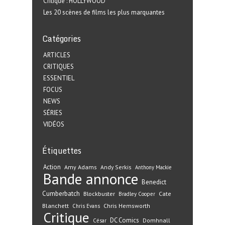
Critique : HOLLYWOOD
Les 20 scènes de films les plus marquantes
Catégories
ARTICLES
CRITIQUES
ESSENTIEL
FOCUS
NEWS
SÉRIES
VIDÉOS
Étiquettes
Action
Amy Adams
Andy Serkis
Anthony Mackie
Bande annonce
Benedict
Cumberbatch
Blockbuster
Cate
Bradley Cooper
Blanchett
Chris Hemsworth
Chris Evans
Critique
DC Comics
Domhnall
César