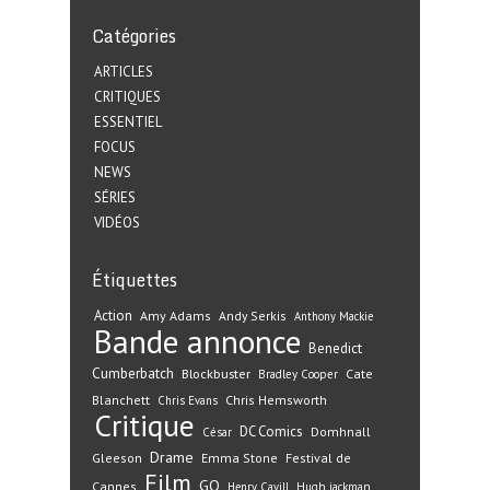
Catégories
ARTICLES
CRITIQUES
ESSENTIEL
FOCUS
NEWS
SÉRIES
VIDÉOS
Étiquettes
Action
Amy Adams
Andy Serkis
Anthony Mackie
Bande annonce
Benedict
Cumberbatch
Blockbuster
Cate
Bradley Cooper
Blanchett
Chris Hemsworth
Chris Evans
Critique
DC Comics
Domhnall
César
Drame
Gleeson
Emma Stone
Festival de
Film
GQ
Cannes
Henry Cavill
Hugh jackman