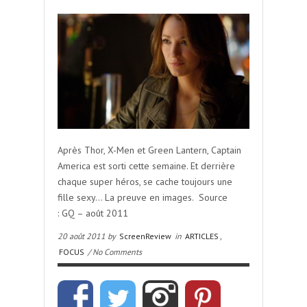
Après Thor, X-Men et Green Lantern, Captain
America est sorti cette semaine. Et derrière
chaque super héros, se cache toujours une
fille sexy… La preuve en images. Source
: GQ – août 2011
20 août 2011 by
ScreenReview
in
ARTICLES
,
FOCUS
/ No Comments