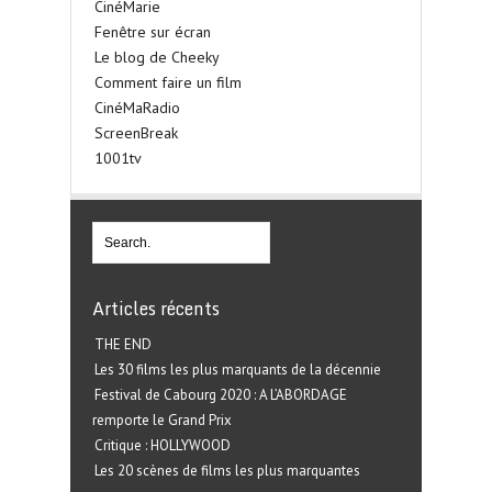
CinéMarie
Fenêtre sur écran
Le blog de Cheeky
Comment faire un film
CinéMaRadio
ScreenBreak
1001tv
Articles récents
THE END
Les 30 films les plus marquants de la décennie
Festival de Cabourg 2020 : A L’ABORDAGE
remporte le Grand Prix
Critique : HOLLYWOOD
Les 20 scènes de films les plus marquantes