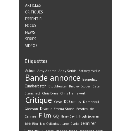
ARTICLES
CRITIQUES
ESSENTIEL
FOCUS
NEWS
SÉRIES
VIDÉOS
Étiquettes
Action
Amy Adams
Andy Serkis
Anthony Mackie
Bande annonce
Benedict
Cumberbatch
Blockbuster
Cate
Bradley Cooper
Blanchett
Chris Hemsworth
Chris Evans
Critique
DC Comics
Domhnall
César
Drame
Gleeson
Emma Stone
Festival de
Film
GQ
Cannes
Henry Cavill
Hugh jackman
Jennifer
Idris Elba
Jake Gyllenhaal
Jason Clarke
Lawrence
Jeremy Renner
Jesse Eisenberg
Josh