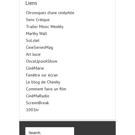
Liens
Chroniques d'une cinéphile
Sens Critique
Trailer Music Weekly
Marthy Wall
SoLstel
CineSeriesMag
Art Juice
OnceUponAShow
CinéMarie
Fenêtre sur écran
Le blog de Cheeky
Comment faire un film
CinéMaRadio
ScreenBreak
1001tv