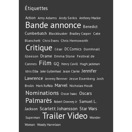
Étiquettes
Action
Amy Adams
Andy Serkis
Anthony Mackie
Bande annonce
Benedict
Cumberbatch
Blockbuster
Cate
Bradley Cooper
Blanchett
Chris Hemsworth
Chris Evans
Critique
DC Comics
Domhnall
César
Drame
Gleeson
Emma Stone
Festival de
Film
GQ
Cannes
Henry Cavill
Hugh jackman
Jennifer
Idris Elba
Jake Gyllenhaal
Jason Clarke
Lawrence
Jeremy Renner
Jesse Eisenberg
Josh
Marvel
Nicholas Hoult
Brolin
Mark Ruffalo
Nominations
Oscars
Oscar Isaac
Palmarès
Samuel L.
Robert Downey Jr
Scarlett Johansson
Star Wars
Jackson
Trailer
Video
Superman
Wonder
Woman
Woody Harrelson