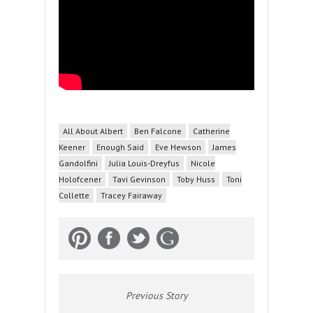
All About Albert
Ben Falcone
Catherine
Keener
Enough Said
Eve Hewson
James
Gandolfini
Julia Louis-Dreyfus
Nicole
Holofcener
Tavi Gevinson
Toby Huss
Toni
Collette
Tracey Fairaway
Previous Story