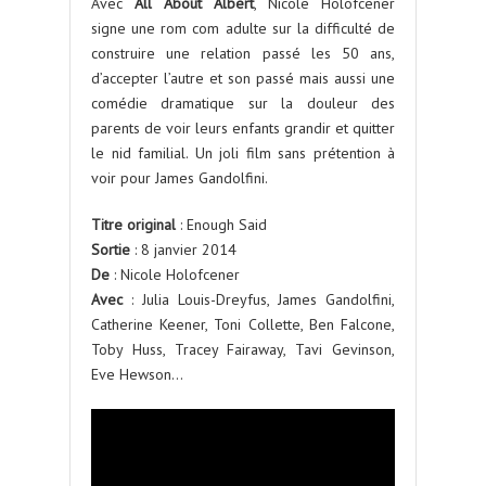
Avec
All About Albert
, Nicole Holofcener
signe une rom com adulte sur la difficulté de
construire une relation passé les 50 ans,
d’accepter l’autre et son passé mais aussi une
comédie dramatique sur la douleur des
parents de voir leurs enfants grandir et quitter
le nid familial. Un joli film sans prétention à
voir pour James Gandolfini.
Titre original
: Enough Said
Sortie
: 8 janvier 2014
De
: Nicole Holofcener
Avec
: Julia Louis-Dreyfus, James Gandolfini,
Catherine Keener, Toni Collette, Ben Falcone,
Toby Huss, Tracey Fairaway, Tavi Gevinson,
Eve Hewson…