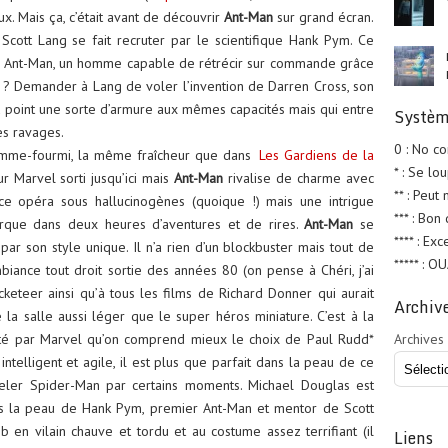
x. Mais ça, c’était avant de découvrir
Ant-Man
sur grand écran.
 Scott Lang se fait recruter par le scientifique Hank Pym. Ce
l Ant-Man, un homme capable de rétrécir sur commande grâce
 ? Demander à Lang de voler l’invention de Darren Cross, son
au point une sorte d’armure aux mêmes capacités mais qui entre
Systèm
es ravages.
0 : No c
omme-fourmi, la même fraîcheur que dans
Les Gardiens de la
* : Se lo
ur Marvel sorti jusqu’ici mais
Ant-Man
rivalise de charme avec
** : Peut
ce opéra sous hallucinogènes (quoique !) mais une intrigue
*** : Bon
arque dans deux heures d’aventures et de rires.
Ant-Man
se
**** : Exc
r son style unique. Il n’a rien d’un blockbuster mais tout de
***** : O
iance tout droit sortie des années 80 (on pense à Chéri, j’ai
keteer ainsi qu’à tous les films de Richard Donner qui aurait
Archiv
e la salle aussi léger que le super héros miniature. C’est à la
é par Marvel qu’on comprend mieux le choix de Paul Rudd*
Archives
, intelligent et agile, il est plus que parfait dans la peau de ce
peler Spider-Man par certains moments. Michael Douglas est
dans la peau de Hank Pym, premier Ant-Man et mentor de Scott
ob en vilain chauve et tordu et au costume assez terrifiant (il
Liens