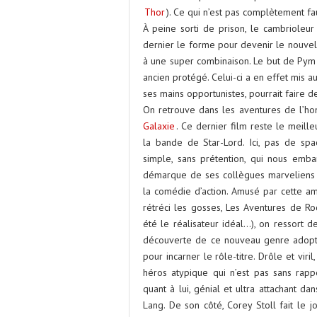
Thor
). Ce qui n’est pas complètement fau
À peine sorti de prison, le cambrioleur
dernier le forme pour devenir le nouve
à une super combinaison. Le but de Pym
ancien protégé. Celui-ci a en effet mis 
ses mains opportunistes, pourrait faire d
On retrouve dans les aventures de l’h
Galaxie
. Ce dernier film reste le meille
la bande de Star-Lord. Ici, pas de spa
simple, sans prétention, qui nous emb
démarque de ses collègues marveliens pa
la comédie d’action. Amusé par cette amb
rétréci les gosses, Les Aventures de Roc
été le réalisateur idéal…), on ressort d
découverte de ce nouveau genre adopt
pour incarner le rôle-titre. Drôle et viril
héros atypique qui n’est pas sans rap
quant à lui, génial et ultra attachant 
Lang. De son côté, Corey Stoll fait le j