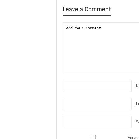
Leave a Comment
N
E
W
Enreg