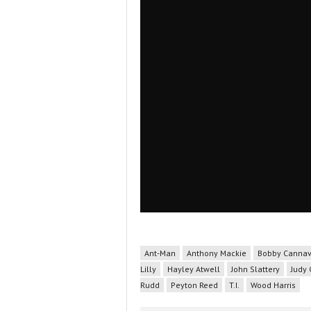
Ant-Man
Anthony Mackie
Bobby Cannav
Lilly
Hayley Atwell
John Slattery
Judy 
Rudd
Peyton Reed
T.I.
Wood Harris