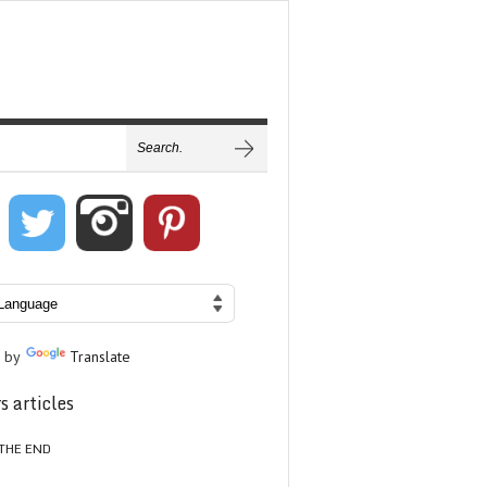
 by
Translate
s articles
THE END