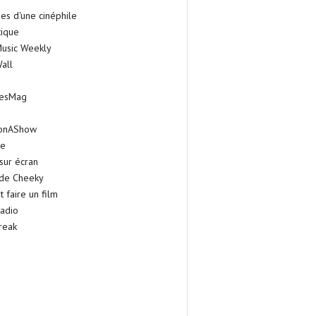
es d'une cinéphile
tique
Music Weekly
all
iesMag
onAShow
ie
sur écran
 de Cheeky
faire un film
adio
reak