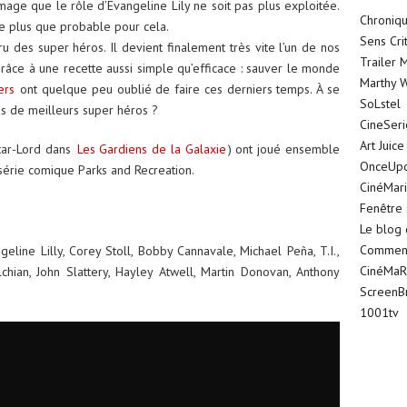
mmage que le rôle d’Evangeline Lily ne soit pas plus exploitée.
Chroniqu
e plus que probable pour cela.
Sens Cri
ru des super héros. Il devient finalement très vite l’un de nos
Trailer 
 grâce à une recette aussi simple qu’efficace : sauver le monde
Marthy W
ers
ont quelque peu oublié de faire ces derniers temps. À se
SoLstel
s de meilleurs super héros ?
CineSer
Art Juice
Star-Lord dans
Les Gardiens de la Galaxie
) ont joué ensemble
OnceUp
érie comique Parks and Recreation.
CinéMar
Fenêtre 
Le blog
Comment 
eline Lilly, Corey Stoll, Bobby Cannavale, Michael Peña, T.I.,
CinéMaR
chian, John Slattery, Hayley Atwell, Martin Donovan, Anthony
ScreenB
1001tv