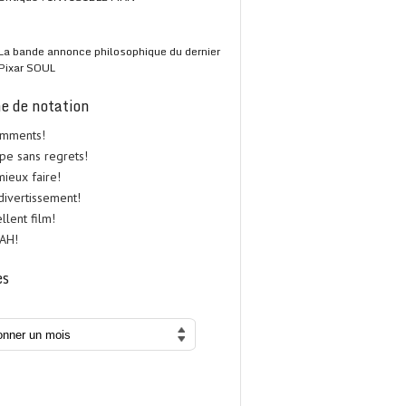
La bande annonce philosophique du dernier
Pixar SOUL
e de notation
omments!
upe sans regrets!
 mieux faire!
 divertissement!
ellent film!
UAH!
es