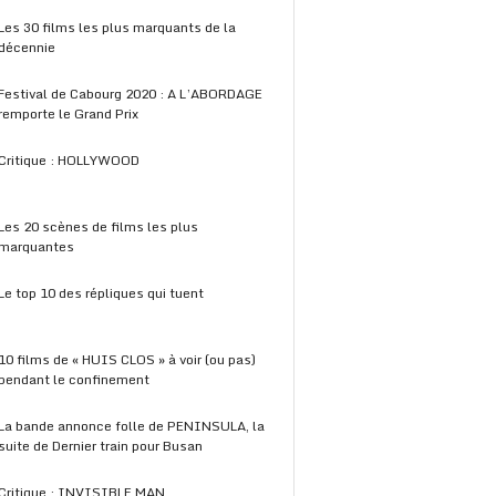
Les 30 films les plus marquants de la
décennie
Festival de Cabourg 2020 : A L’ABORDAGE
remporte le Grand Prix
Critique : HOLLYWOOD
Les 20 scènes de films les plus
marquantes
Le top 10 des répliques qui tuent
10 films de « HUIS CLOS » à voir (ou pas)
pendant le confinement
La bande annonce folle de PENINSULA, la
suite de Dernier train pour Busan
Critique : INVISIBLE MAN