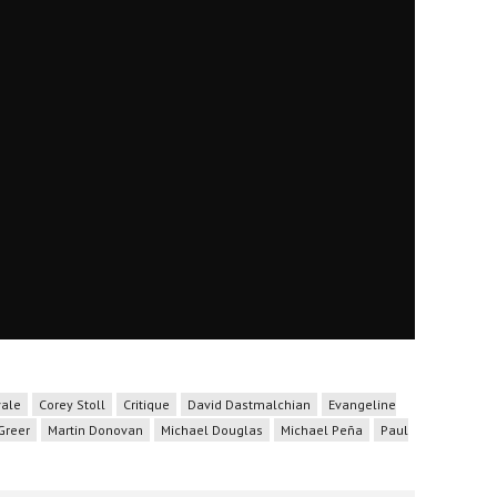
ale
Corey Stoll
Critique
David Dastmalchian
Evangeline
Greer
Martin Donovan
Michael Douglas
Michael Peña
Paul