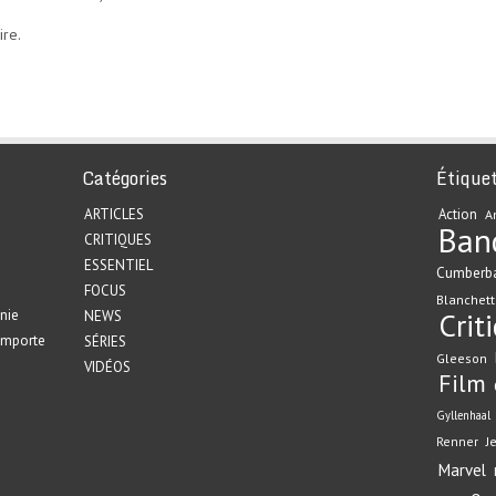
re.
Catégories
Étique
ARTICLES
Action
A
Ban
CRITIQUES
ESSENTIEL
Cumberb
FOCUS
Blanchett
nie
Crit
NEWS
emporte
SÉRIES
Gleeson
VIDÉOS
Film
Gyllenhaal
Renner
J
Marvel