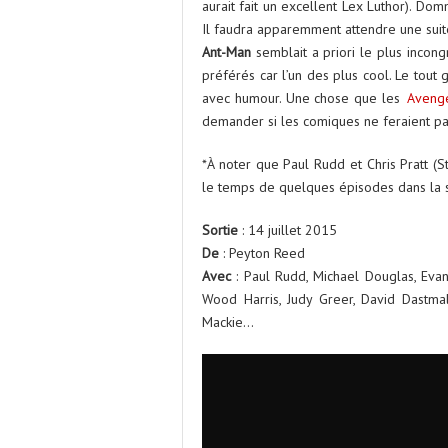
aurait fait un excellent Lex Luthor). Do
Il faudra apparemment attendre une suit
Ant-Man
semblait a priori le plus incong
préférés car l’un des plus cool. Le tout
avec humour. Une chose que les
Aveng
demander si les comiques ne feraient pa
*À noter que Paul Rudd et Chris Pratt (
le temps de quelques épisodes dans la s
Sortie
: 14 juillet 2015
De
: Peyton Reed
Avec
: Paul Rudd, Michael Douglas, Evang
Wood Harris, Judy Greer, David Dastmal
Mackie…