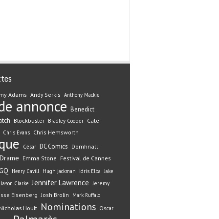
ttes
my Adams
Andy Serkis
Anthony Mackie
de annonce
Benedict
atch
Blockbuster
Cate
Bradley Cooper
Chris Hemsworth
Chris Evans
ique
DC Comics
Domhnall
César
Drame
Emma Stone
Festival de Cannes
GQ
Henry Cavill
Hugh jackman
Idris Elba
Jake
Jennifer Lawrence
Jeremy
Jason Clarke
esse Eisenberg
Josh Brolin
Mark Ruffalo
Nominations
Nicholas Hoult
Oscar