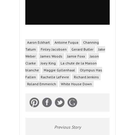
Aaron Eckhart
Antoine Fuqua
Channing
Tatum
Finley Jacobsen
Gerard Butler
Jake
Weber
James Woods
Jamie Foxx
Jason
Clarke
Joey King
La chute de la Maison
blanche
Maggie Gyllenhaal
Olympus Has
Fallen
Rachelle LeFevre
Richard Jenkins
Roland Emmerich
White House Down
Previous Story