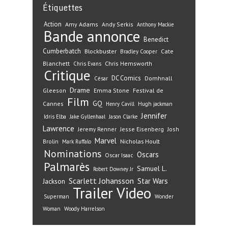
Étiquettes
Action
Amy Adams
Andy Serkis
Anthony Mackie
Bande annonce
Benedict
Cumberbatch
Blockbuster
Cate
Bradley Cooper
Blanchett
Chris Hemsworth
Chris Evans
Critique
DC Comics
Domhnall
César
Drame
Gleeson
Emma Stone
Festival de
Film
GQ
Cannes
Henry Cavill
Hugh jackman
Jennifer
Idris Elba
Jake Gyllenhaal
Jason Clarke
Lawrence
Jeremy Renner
Jesse Eisenberg
Josh
Marvel
Nicholas Hoult
Brolin
Mark Ruffalo
Nominations
Oscars
Oscar Isaac
Palmarès
Samuel L.
Robert Downey Jr
Scarlett Johansson
Star Wars
Jackson
Trailer
Video
Superman
Wonder
Woman
Woody Harrelson