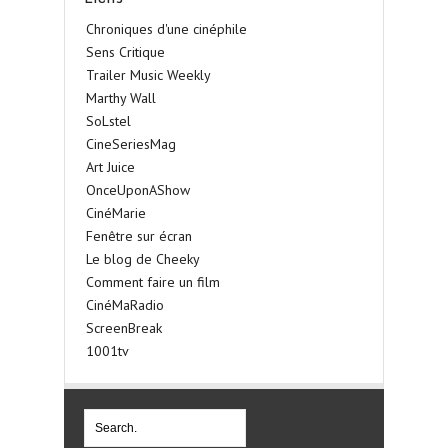
Chroniques d'une cinéphile
Sens Critique
Trailer Music Weekly
Marthy Wall
SoLstel
CineSeriesMag
Art Juice
OnceUponAShow
CinéMarie
Fenêtre sur écran
Le blog de Cheeky
Comment faire un film
CinéMaRadio
ScreenBreak
1001tv