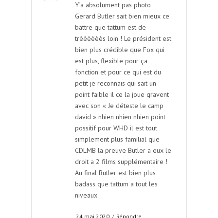
Y’a absolument pas photo
Gerard Butler sait bien mieux ce
battre que tattum est de
trèèèèèès loin ! Le président est
bien plus crédible que Fox qui
est plus, flexible pour ça
fonction et pour ce qui est du
petit je reconnais qui sait un
point faible il ce la joue gravent
avec son « Je déteste le camp
david » nhien nhien nhien point
possitif pour WHD il est tout
simplement plus familial que
CDLMB la preuve Butler a eux le
droit a 2 films supplémentaire !
Au final Butler est bien plus
badass que tattum a tout les
niveaux.
24 mai 2020
/
Répondre