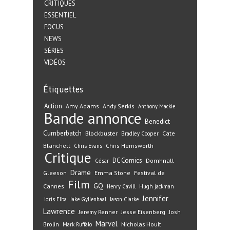
CRITIQUES
ESSENTIEL
FOCUS
NEWS
SÉRIES
VIDÉOS
Étiquettes
Action
Amy Adams
Andy Serkis
Anthony Mackie
Bande annonce
Benedict
Cumberbatch
Blockbuster
Cate
Bradley Cooper
Blanchett
Chris Hemsworth
Chris Evans
Critique
DC Comics
Domhnall
César
Drame
Gleeson
Emma Stone
Festival de
Film
GQ
Cannes
Henry Cavill
Hugh jackman
Jennifer
Idris Elba
Jake Gyllenhaal
Jason Clarke
Lawrence
Jeremy Renner
Jesse Eisenberg
Josh
Marvel
Nicholas Hoult
Brolin
Mark Ruffalo