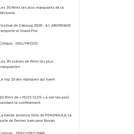
Les 30 films les plus marquants de la
décennie
Festival de Cabourg 2020 : A L’ABORDAGE
remporte le Grand Prix
Critique : HOLLYWOOD
Les 20 scènes de films les plus
marquantes
Le top 10 des répliques qui tuent
10 films de « HUIS CLOS » à voir (ou pas)
pendant le confinement
La bande annonce folle de PENINSULA, la
suite de Dernier train pour Busan
Critique : INVISIBLE MAN