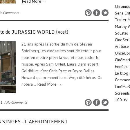
Read More →
Chroniqu
No Comments
Sens Cri
Trailer 
Marthy W
nte de JURASSIC WORLD (vost)
SoLstel
CineSer
21 ans après la sortie du film de Steven
Art Juice
Spielberg, les dinosaures sont de retour pour
OnceUp
nous en mettre plein la vue et nous coller le
CinéMar
frisson. Après Sam O’Neil, Laura Dern et Jeff
Fenêtre 
Goldblum, c’est Chris Pratt et Bryce Dallas
Le blog
Howard qui prennent la relève, côté héros. On
Comment 
notera…
Read More →
CinéMaR
ScreenB
1001tv
OS
/ No Comments
DES SINGES – L’AFFRONTEMENT