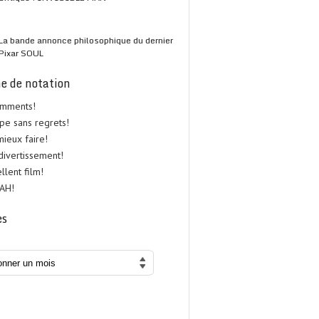
La bande annonce philosophique du dernier
Pixar SOUL
e de notation
omments!
upe sans regrets!
 mieux faire!
 divertissement!
ellent film!
UAH!
es