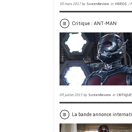
30 mars 2017 by
ScreenReview
in
VIDÉOS
/ 
Critique : ANT-MAN
09 juillet 2015 by
ScreenReview
in
CRITIQUE
La bande annonce internat