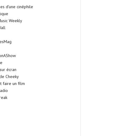
es d'une cinéphile
tique
Music Weekly
all
iesMag
onAShow
ie
sur écran
 de Cheeky
faire un film
adio
reak