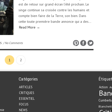
est de retour sur grand écran l’été prochain. Le
singe continue sa croisée contre les humains et
compte bien faire de la Terre, son bien. Dans
cette toute première bande annonce qui a des…
Read More →
OS
/ No Comments
1
2
Catégories
Étique
ARTICLES
Action
A
Ban
CRITIQUES
ESSENTIEL
Cumberb
FOCUS
Blanchett
nie
NEWS