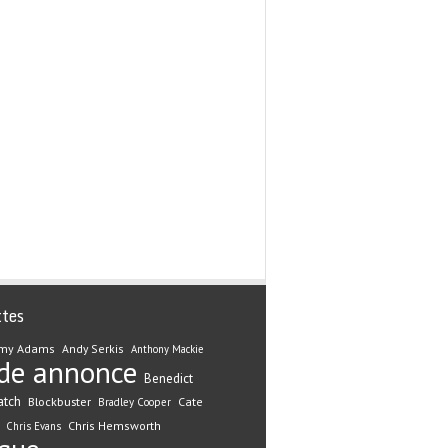
ttes
my Adams
Andy Serkis
Anthony Mackie
de annonce
Benedict
atch
Blockbuster
Cate
Bradley Cooper
Chris Hemsworth
Chris Evans