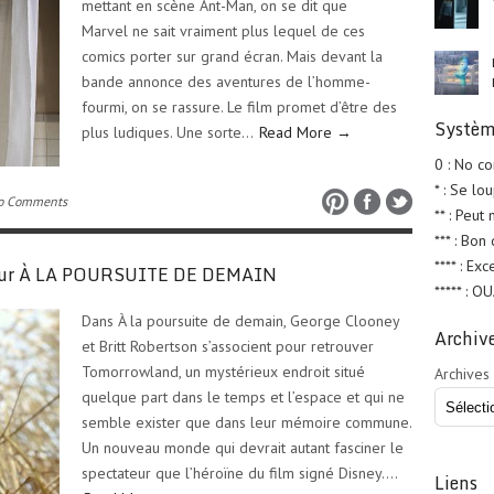
mettant en scène Ant-Man, on se dit que
Marvel ne sait vraiment plus lequel de ces
comics porter sur grand écran. Mais devant la
bande annonce des aventures de l’homme-
fourmi, on se rassure. Le film promet d’être des
Systèm
plus ludiques. Une sorte…
Read More →
0 : No c
* : Se lo
o Comments
** : Peut
*** : Bon
**** : Exc
n pour À LA POURSUITE DE DEMAIN
***** : O
Dans À la poursuite de demain, George Clooney
Archiv
et Britt Robertson s’associent pour retrouver
Tomorrowland, un mystérieux endroit situé
Archives
quelque part dans le temps et l’espace et qui ne
semble exister que dans leur mémoire commune.
Un nouveau monde qui devrait autant fasciner le
spectateur que l’héroïne du film signé Disney….
Liens