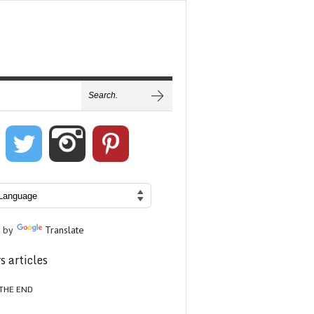
 by
Translate
s articles
THE END