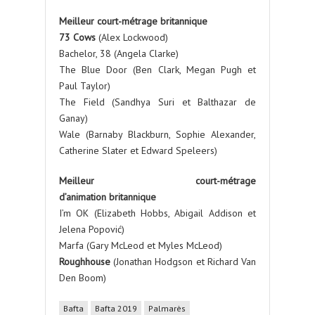
Meilleur court-métrage britannique
73 Cows
(Alex Lockwood)
Bachelor, 38 (Angela Clarke)
The Blue Door (Ben Clark, Megan Pugh et
Paul Taylor)
The Field (Sandhya Suri et Balthazar de
Ganay)
Wale (Barnaby Blackburn, Sophie Alexander,
Catherine Slater et Edward Speleers)
Meilleur court-métrage
d’animation
britannique
I’m OK (Elizabeth Hobbs, Abigail Addison et
Jelena Popović)
Marfa (Gary McLeod et Myles McLeod)
Roughhouse
(Jonathan Hodgson et Richard Van
Den Boom)
Bafta
Bafta 2019
Palmarès