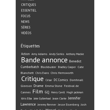
CRITIQUES
ESSENTIEL
FOCUS
NEWS
SÉRIES
VIDÉOS
Étiquettes
Action
Amy Adams
Andy Serkis
Anthony Mackie
Bande annonce
Benedict
Cumberbatch
Blockbuster
Cate
Bradley Cooper
Blanchett
Chris Hemsworth
Chris Evans
Critique
DC Comics
Domhnall
César
Drame
Gleeson
Emma Stone
Festival de
Film
GQ
Cannes
Henry Cavill
Hugh jackman
Jennifer
Idris Elba
Jake Gyllenhaal
Jason Clarke
Lawrence
Jeremy Renner
Jesse Eisenberg
Josh