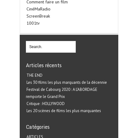
Comment faire un film
CinéMaRadio
ScreenBreak
1001tv
Articles récents
THE END
Les 30 films les plus marquants de la décennie
Festival de Cabourg 2020 : A L’ABORDAGE
remporte le Grand Prix
Critique : HOLLYWOOD
Les 20 scènes de films les plus marquantes
Catégories
ARTICLES