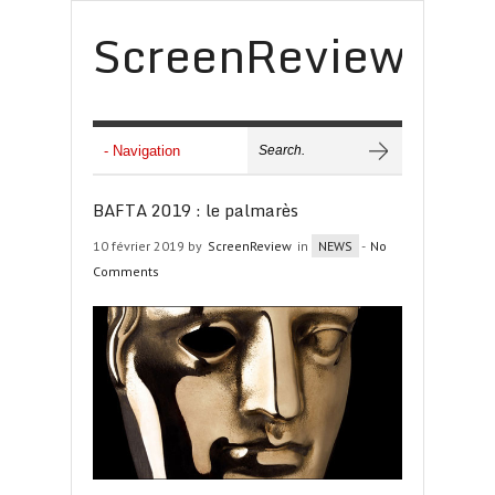
ScreenReview
BAFTA 2019 : le palmarès
10 février 2019 by
ScreenReview
in
NEWS
-
No
Comments