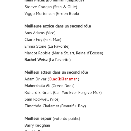
Rami Malek
(Bohemian Rhapsody)
Steeve Coogan (Stan & Ollie)
Viggo Mortensen (Green Book)
Meilleure actrice dans un second rôle
Amy Adams (Vice)
Claire Foy (First Man)
Emma Stone (La Favorite)
Margot Robbie (Marie Stuart, Reine d’Ecosse)
Rachel Weisz
(La Favorite)
Meilleur acteur dans un second rôle
Adam Driver (
BlacKkKlansman
)
Mahershala Ali
(Green Book)
Richard E. Grant (Can You Ever Forgive Me?)
Sam Rockwell (Vice)
Timothée Chalamet (Beautiful Boy)
Meilleur espoir
(vote du public)
Barry Keoghan