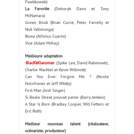
Pawlikowski)
La Favorite
(Deborah Davis et Tony
McNamara)
Green Book (Brian Currie, Peter Farrelly et
Nick Vallelonga)
Roma (Alfonso Cuarón)
Vice (Adam McKay)
Meilleure adaptation
BlacKkKlansman
(Spike Lee, David Rabinowitz,
Charlie Wachtel et Kevin Willmott)
Can You Ever Forgive Me ? (Nicole
Holofcener et Jeff Whitty)
First Man (Josh Singer)
Si Beale Street pouvait parler (Barry Jenkins)
A Star Is Born (Bradley Cooper, Will Fetters et
Eric Roth)
Meilleur nouveau talent (réalisateur,
scénariste, producteur)