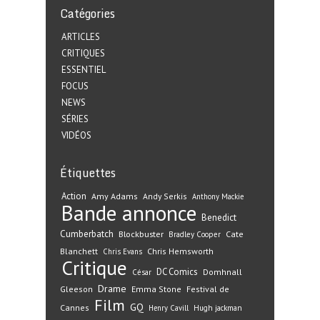
Catégories
ARTICLES
CRITIQUES
ESSENTIEL
FOCUS
NEWS
SÉRIES
VIDÉOS
Étiquettes
Action
Amy Adams
Andy Serkis
Anthony Mackie
Bande annonce
Benedict
Cumberbatch
Blockbuster
Cate
Bradley Cooper
Blanchett
Chris Hemsworth
Chris Evans
Critique
DC Comics
Domhnall
César
Drame
Gleeson
Emma Stone
Festival de
Film
GQ
Cannes
Henry Cavill
Hugh jackman