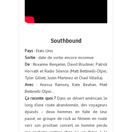
Southbound
Pays
: Etats-Unis
Sortie
: date de sortie encore inconnue
De
: Roxanne Benjamin, David Bruckner, Patrick
Horvath et Radio Silence (Matt Bettinelli-Olpin,
Tyler Gillett, Justin Martinez et Chad Villella)
Avec
: Anessa Ramsey, Kate Beahan, Matt
Bettinelli-Olpin…
Ça raconte quoi ?
Dans un désert américain, le
long d’une route abandonnée, des voyageurs
épuisés – deux hommes en fuite de leur
passé, un groupe de rock au féminin en route
vers son prochain concert, un homme perdu
qui souhaite rentrer chez lui, un frère à la