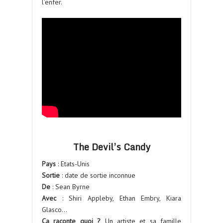
l’enfer.
The Devil’s Candy
Pays
: Etats-Unis
Sortie
: date de sortie inconnue
De
: Sean Byrne
Avec
: Shiri Appleby, Ethan Embry, Kiara
Glasco…
Ça raconte quoi ?
Un artiste et sa famille