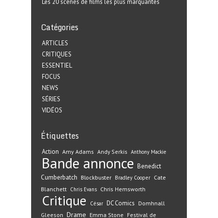
Les 20 scènes de films les plus marquantes
Catégories
ARTICLES
CRITIQUES
ESSENTIEL
FOCUS
NEWS
SÉRIES
VIDÉOS
Étiquettes
Action
Amy Adams
Andy Serkis
Anthony Mackie
Bande annonce
Benedict
Cumberbatch
Blockbuster
Cate
Bradley Cooper
Blanchett
Chris Hemsworth
Chris Evans
Critique
DC Comics
Domhnall
César
Drame
Gleeson
Emma Stone
Festival de