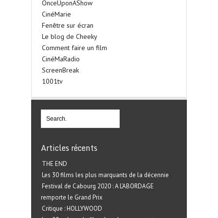
OnceUponAShow
CinéMarie
Fenêtre sur écran
Le blog de Cheeky
Comment faire un film
CinéMaRadio
ScreenBreak
1001tv
Articles récents
THE END
Les 30 films les plus marquants de la décennie
Festival de Cabourg 2020 : A L’ABORDAGE
remporte le Grand Prix
Critique : HOLLYWOOD