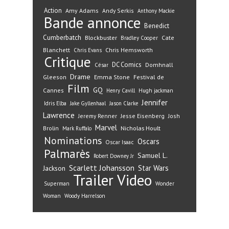
Action
Amy Adams
Andy Serkis
Anthony Mackie
Bande annonce
Benedict
Cumberbatch
Blockbuster
Cate
Bradley Cooper
Blanchett
Chris Hemsworth
Chris Evans
Critique
DC Comics
Domhnall
César
Drame
Gleeson
Emma Stone
Festival de
Film
GQ
Cannes
Henry Cavill
Hugh jackman
Jennifer
Idris Elba
Jake Gyllenhaal
Jason Clarke
Lawrence
Jeremy Renner
Jesse Eisenberg
Josh
Marvel
Nicholas Hoult
Brolin
Mark Ruffalo
Nominations
Oscars
Oscar Isaac
Palmarès
Samuel L.
Robert Downey Jr
Scarlett Johansson
Star Wars
Jackson
Trailer
Video
Superman
Wonder
Woman
Woody Harrelson