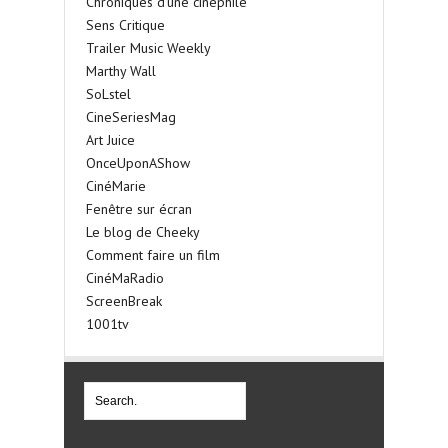
Chroniques d'une cinéphile
Sens Critique
Trailer Music Weekly
Marthy Wall
SoLstel
CineSeriesMag
Art Juice
OnceUponAShow
CinéMarie
Fenêtre sur écran
Le blog de Cheeky
Comment faire un film
CinéMaRadio
ScreenBreak
1001tv