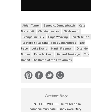
Aidan Turner
Benedict Cumberbatch
Cate
Blanchett
Christopher Lee
Elijah Wood
Evangeline Lilly
Hugo Weaving
Ian McKellen
Le Hobbit : La Bataille des Cinq Armées
Lee
Pace
Luke Evans
Martin Freeman
Orlando
Bloom
Peter Jackson
Richard Armitage
The
Hobbit : The Battle of the Five Armies
Previous Story
INTO THE WOODS : le trailer de la
comédie musicale Disney avec Meryl