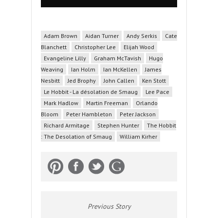
Adam Brown
Aidan Turner
Andy Serkis
Cate
Blanchett
Christopher Lee
Elijah Wood
Evangeline Lilly
Graham McTavish
Hugo
Weaving
Ian Holm
Ian McKellen
James
Nesbitt
Jed Brophy
John Callen
Ken Stott
Le Hobbit - La désolation de Smaug
Lee Pace
Mark Hadlow
Martin Freeman
Orlando
Bloom
Peter Hambleton
Peter Jackson
Richard Armitage
Stephen Hunter
The Hobbit
: The Desolation of Smaug
William Kirher
Previous Story