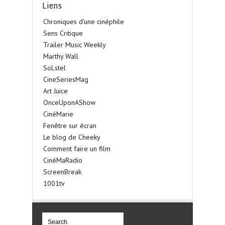
Liens
Chroniques d'une cinéphile
Sens Critique
Trailer Music Weekly
Marthy Wall
SoLstel
CineSeriesMag
Art Juice
OnceUponAShow
CinéMarie
Fenêtre sur écran
Le blog de Cheeky
Comment faire un film
CinéMaRadio
ScreenBreak
1001tv