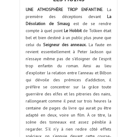
UNE ATMOSPHÈRE TROP ENFANTINE
. La
première des déceptions devant
La
Désolation de Smaug
est de se rendre
compte à quel point
Le Hobbit
de Tolkien était
bel et bien destiné à un public plus jeune que
celui du
Seigneur des anneaux.
La faute en
revient essentiellement à Peter Jackson qui
n’essaye même pas de s’éloigner de l’esprit
trop enfantin du roman. Ainsi au lieu
d’exploiter la relation entre l’anneau et Bilbon
qui dévoile des prémices d’addiction, il
préfère se concentrer sur la grâce toute
guerrière des elfes et les pitreries des nains,
rallongeant comme il peut sur trois heures la
centaine de pages du livre qui aurait pu être
adapté en deux, voire un film. À ce titre, la
scène des tonneaux est assez pénible à
regarder. S’il n’y à rien redire côté effets
spéciaux, on s’ennuie devant cette course-