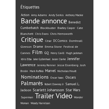
Étiquettes
Action
Amy Adams
Andy Serkis
Anthony Mackie
Bande annonce
Benedict
Cumberbatch
Blockbuster
Cate
Bradley Cooper
Blanchett
Chris Hemsworth
Chris Evans
Critique
DC Comics
Domhnall
César
Drame
Gleeson
Emma Stone
Festival de
Film
GQ
Cannes
Henry Cavill
Hugh jackman
Jennifer
Idris Elba
Jake Gyllenhaal
Jason Clarke
Lawrence
Jeremy Renner
Jesse Eisenberg
Josh
Marvel
Nicholas Hoult
Brolin
Mark Ruffalo
Nominations
Oscars
Oscar Isaac
Palmarès
Samuel L.
Robert Downey Jr
Scarlett Johansson
Star Wars
Jackson
Trailer
Video
Superman
Wonder
Woman
Woody Harrelson