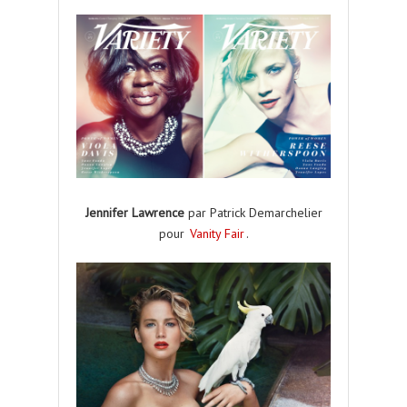
Jennifer Lawrence
par Patrick Demarchelier
pour
Vanity Fair
.