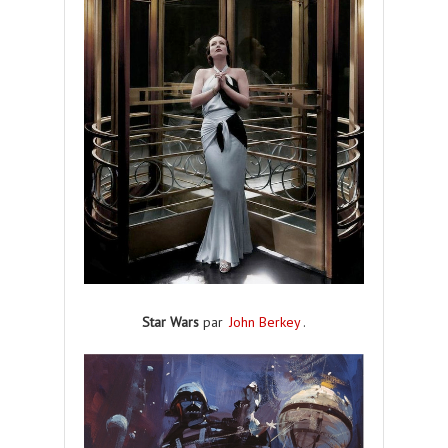
Star Wars
par
John Berkey
.