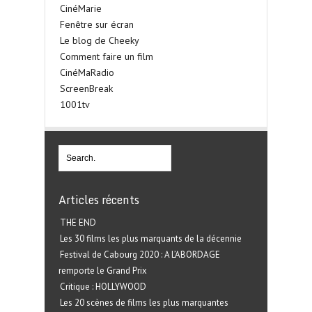
CinéMarie
Fenêtre sur écran
Le blog de Cheeky
Comment faire un film
CinéMaRadio
ScreenBreak
1001tv
Articles récents
THE END
Les 30 films les plus marquants de la décennie
Festival de Cabourg 2020 : A L’ABORDAGE
remporte le Grand Prix
Critique : HOLLYWOOD
Les 20 scènes de films les plus marquantes