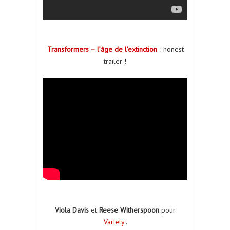
Transformers – l’âge de l’extinction
: honest
trailer !
Viola Davis
et
Reese Witherspoon
pour
Variety
.