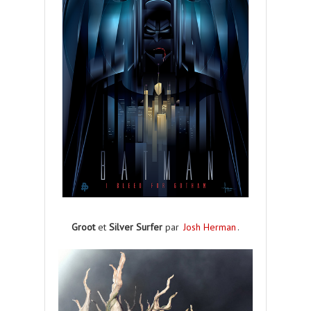
Groot
et
Silver Surfer
par
Josh Herman
.