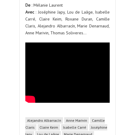
De
: Mélanie Laurent
Avec
: Joséphine Japy, Lou de Laâge, Isabelle
Carré, Claire Keim, Roxane Duran, Camille
Claris, Alejandro Albarracín, Marie Denarnaud,
Anne Marivin, Thomas Soliveres…
Alejandro Albarracín
Anne Marivin
Camille
Claris
Claire Keim
Isabelle Carré
Joséphine
Japy
Lou de Laâge
Marie Denarnaud