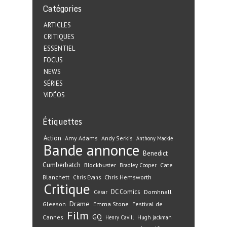
Catégories
ARTICLES
CRITIQUES
ESSENTIEL
FOCUS
NEWS
SÉRIES
VIDÉOS
Étiquettes
Action
Amy Adams
Andy Serkis
Anthony Mackie
Bande annonce
Benedict
Cumberbatch
Blockbuster
Cate
Bradley Cooper
Blanchett
Chris Hemsworth
Chris Evans
Critique
DC Comics
Domhnall
César
Drame
Gleeson
Emma Stone
Festival de
Film
GQ
Cannes
Henry Cavill
Hugh jackman