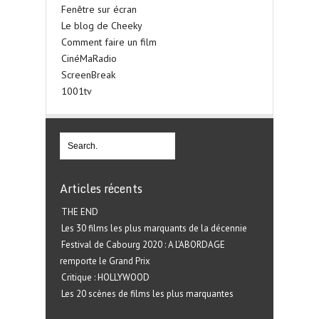
Fenêtre sur écran
Le blog de Cheeky
Comment faire un film
CinéMaRadio
ScreenBreak
1001tv
Articles récents
THE END
Les 30 films les plus marquants de la décennie
Festival de Cabourg 2020 : A L’ABORDAGE
remporte le Grand Prix
Critique : HOLLYWOOD
Les 20 scènes de films les plus marquantes