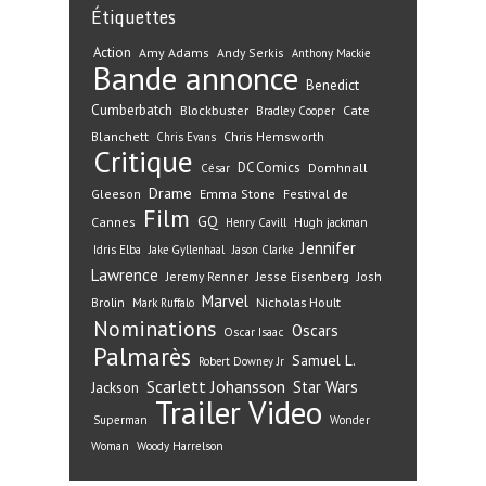
Étiquettes
Action
Amy Adams
Andy Serkis
Anthony Mackie
Bande annonce
Benedict
Cumberbatch
Blockbuster
Cate
Bradley Cooper
Blanchett
Chris Hemsworth
Chris Evans
Critique
DC Comics
Domhnall
César
Drame
Gleeson
Emma Stone
Festival de
Film
GQ
Cannes
Henry Cavill
Hugh jackman
Jennifer
Idris Elba
Jake Gyllenhaal
Jason Clarke
Lawrence
Jeremy Renner
Jesse Eisenberg
Josh
Marvel
Nicholas Hoult
Brolin
Mark Ruffalo
Nominations
Oscars
Oscar Isaac
Palmarès
Samuel L.
Robert Downey Jr
Scarlett Johansson
Star Wars
Jackson
Trailer
Video
Superman
Wonder
Woman
Woody Harrelson