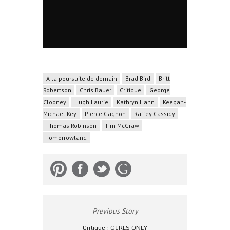
A la poursuite de demain
Brad Bird
Britt
Robertson
Chris Bauer
Critique
George
Clooney
Hugh Laurie
Kathryn Hahn
Keegan-
Michael Key
Pierce Gagnon
Raffey Cassidy
Thomas Robinson
Tim McGraw
Tomorrowland
Previous Story
Critique : GIRLS ONLY