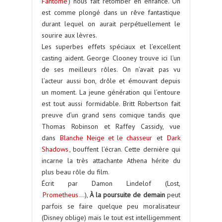
Fantôme
) nous fait retomber en enfance. On
est comme plongé dans un rêve fantastique
durant lequel on aurait perpétuellement le
sourire aux lèvres.
Les superbes effets spéciaux et l’excellent
casting aident. George Clooney trouve ici l’un
de ses meilleurs rôles. On n’avait pas vu
l’acteur aussi bon, drôle et émouvant depuis
un moment. La jeune génération qui l’entoure
est tout aussi formidable. Britt Robertson fait
preuve d’un grand sens comique tandis que
Thomas Robinson et Raffey Cassidy, vue
dans
Blanche Neige et le chasseur
et
Dark
Shadows
, bouffent l’écran. Cette dernière qui
incarne la très attachante Athena hérite du
plus beau rôle du film.
Écrit par Damon Lindelof (Lost,
Prometheus
…),
À la poursuite de demain
peut
parfois se faire quelque peu moralisateur
(Disney oblige) mais le tout est intelligemment