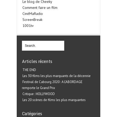
Le blog de Cheeky
Comment faire un film
CinéMaRadio
ScreenBreak
1001tv
Articles récents
THE END
Les 30 films les plus marquants de la décennie
Festival de Cabourg 2020 : A L’ABORDAGE
remporte le Grand Prix
Critique : HOLLYWOOD
Les 20 scènes de films les plus marquantes
Catégories