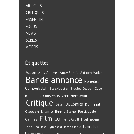
ARTICLES
CRITIQUES
ESSENTIEL
FOCUS
NEWS
SÉRIES
VIDÉOS
Étiquettes
Action
Amy Adams
Andy Serkis
Anthony Mackie
Bande annonce
Benedict
Cumberbatch
Blockbuster
Cate
Bradley Cooper
Blanchett
Chris Hemsworth
Chris Evans
Critique
DC Comics
Domhnall
César
Drame
Gleeson
Emma Stone
Festival de
Film
GQ
Cannes
Henry Cavill
Hugh jackman
Jennifer
Idris Elba
Jake Gyllenhaal
Jason Clarke
Lawrence