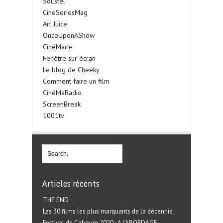
SoLstel
CineSeriesMag
Art Juice
OnceUponAShow
CinéMarie
Fenêtre sur écran
Le blog de Cheeky
Comment faire un film
CinéMaRadio
ScreenBreak
1001tv
Articles récents
THE END
Les 30 films les plus marquants de la décennie
Festival de Cabourg 2020 : A L’ABORDAGE