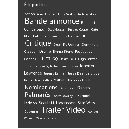
Étiquettes
Action
Amy Adams
Andy Serkis
Anthony Mackie
Bande annonce
Benedict
Cumberbatch
Blockbuster
Cate
Bradley Cooper
Blanchett
Chris Hemsworth
Chris Evans
Critique
DC Comics
Domhnall
César
Drame
Gleeson
Emma Stone
Festival de
Film
GQ
Cannes
Henry Cavill
Hugh jackman
Jennifer
Idris Elba
Jake Gyllenhaal
Jason Clarke
Lawrence
Jeremy Renner
Jesse Eisenberg
Josh
Marvel
Nicholas Hoult
Brolin
Mark Ruffalo
Nominations
Oscars
Oscar Isaac
Palmarès
Samuel L.
Robert Downey Jr
Scarlett Johansson
Star Wars
Jackson
Trailer
Video
Superman
Wonder
Woman
Woody Harrelson