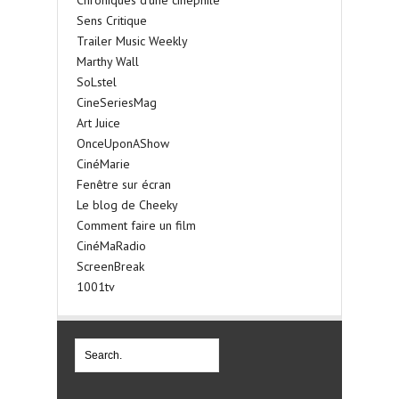
Sens Critique
Trailer Music Weekly
Marthy Wall
SoLstel
CineSeriesMag
Art Juice
OnceUponAShow
CinéMarie
Fenêtre sur écran
Le blog de Cheeky
Comment faire un film
CinéMaRadio
ScreenBreak
1001tv