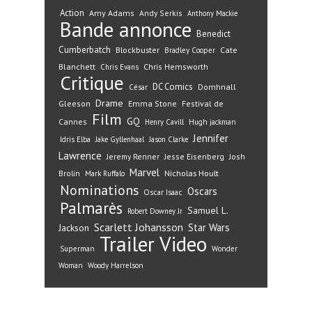
Action
Amy Adams
Andy Serkis
Anthony Mackie
Bande annonce
Benedict
Cumberbatch
Blockbuster
Cate
Bradley Cooper
Blanchett
Chris Hemsworth
Chris Evans
Critique
DC Comics
Domhnall
César
Drame
Gleeson
Emma Stone
Festival de
Film
GQ
Cannes
Henry Cavill
Hugh jackman
Jennifer
Idris Elba
Jake Gyllenhaal
Jason Clarke
Lawrence
Jeremy Renner
Jesse Eisenberg
Josh
Marvel
Nicholas Hoult
Brolin
Mark Ruffalo
Nominations
Oscars
Oscar Isaac
Palmarès
Samuel L.
Robert Downey Jr
Scarlett Johansson
Star Wars
Jackson
Trailer
Video
Superman
Wonder
Woman
Woody Harrelson