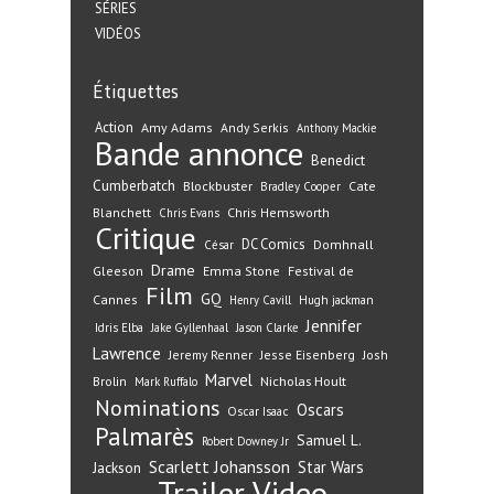
SÉRIES
VIDÉOS
Étiquettes
Action
Amy Adams
Andy Serkis
Anthony Mackie
Bande annonce
Benedict
Cumberbatch
Blockbuster
Cate
Bradley Cooper
Blanchett
Chris Hemsworth
Chris Evans
Critique
DC Comics
Domhnall
César
Drame
Gleeson
Emma Stone
Festival de
Film
GQ
Cannes
Henry Cavill
Hugh jackman
Jennifer
Idris Elba
Jake Gyllenhaal
Jason Clarke
Lawrence
Jeremy Renner
Jesse Eisenberg
Josh
Marvel
Nicholas Hoult
Brolin
Mark Ruffalo
Nominations
Oscars
Oscar Isaac
Palmarès
Samuel L.
Robert Downey Jr
Scarlett Johansson
Star Wars
Jackson
Trailer
Video