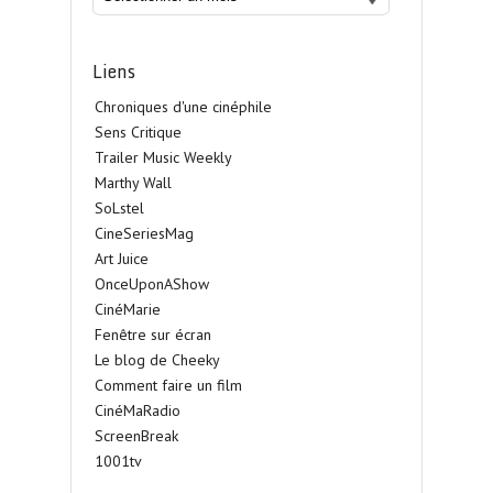
Liens
Chroniques d'une cinéphile
Sens Critique
Trailer Music Weekly
Marthy Wall
SoLstel
CineSeriesMag
Art Juice
OnceUponAShow
CinéMarie
Fenêtre sur écran
Le blog de Cheeky
Comment faire un film
CinéMaRadio
ScreenBreak
1001tv