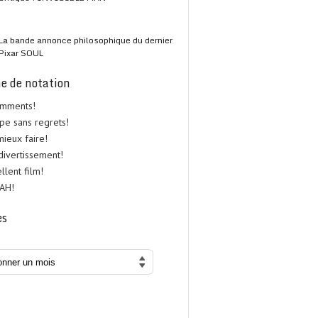
La bande annonce philosophique du dernier
Pixar SOUL
e de notation
omments!
upe sans regrets!
 mieux faire!
 divertissement!
ellent film!
UAH!
es