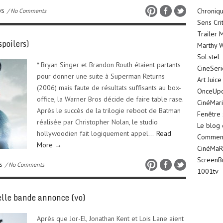
Chroniqu
OS
/ No Comments
Sens Cri
Trailer 
poilers)
Marthy W
SoLstel
* Bryan Singer et Brandon Routh étaient partants
CineSer
pour donner une suite à Superman Returns
Art Juice
(2006) mais faute de résultats suffisants au box-
OnceUp
office, la Warner Bros décide de faire table rase.
CinéMar
Après le succès de la trilogie reboot de Batman
Fenêtre 
réalisée par Christopher Nolan, le studio
Le blog
hollywoodien fait logiquement appel…
Read
Comment 
More →
CinéMaR
ScreenB
S
/ No Comments
1001tv
lle bande annonce (vo)
Après que Jor-El, Jonathan Kent et Lois Lane aient