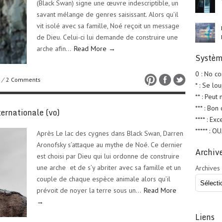
(Black Swan) signe une œuvre indescriptible, un
savant mélange de genres saisissant. Alors qu’il
vit isolé avec sa famille, Noé reçoit un message
de Dieu. Celui-ci lui demande de construire une
arche afin…
Read More →
Systèm
0 : No c
/
2 Comments
* : Se lo
** : Peut
*** : Bon
ernationale (vo)
**** : Exc
***** : O
Après Le lac des cygnes dans Black Swan, Darren
Aronofsky s’attaque au mythe de Noé. Ce dernier
Archiv
est choisi par Dieu qui lui ordonne de construire
une arche et de s’y abriter avec sa famille et un
Archives
couple de chaque espèce animale alors qu’il
prévoit de noyer la terre sous un…
Read More
→
Liens