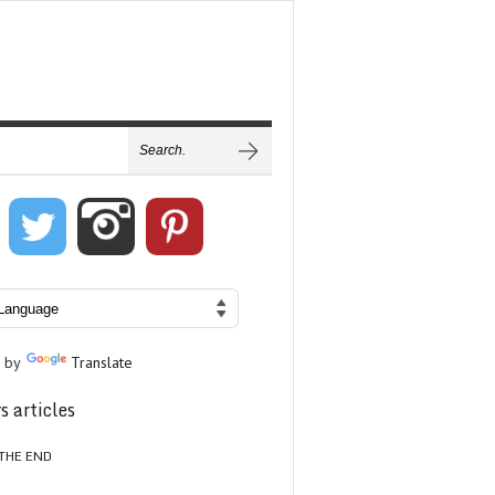
 by
Translate
s articles
THE END