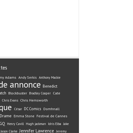
ttes
my Adams
Andy Serkis
Anthony Mackie
de annonce
Benedict
atch
Blockbuster
Cate
Bradley Cooper
Chris Hemsworth
Chris Evans
ique
DC Comics
Domhnall
César
Drame
Emma Stone
Festival de Cannes
GQ
Henry Cavill
Hugh jackman
Idris Elba
Jake
Jennifer Lawrence
Jeremy
Jason Clarke