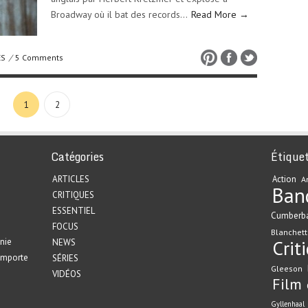
Broadway où il bat des records…
Read More →
ES
/
5 Comments
1
2
Catégories
Étique
ARTICLES
Action
A
Ban
CRITIQUES
ESSENTIEL
Cumberb
FOCUS
Blanchett
nie
Crit
NEWS
emporte
SÉRIES
Gleeson
VIDÉOS
Film
Gyllenhaal