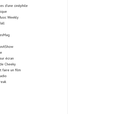
es d'une cinéphile
tique
Music Weekly
all
iesMag
onAShow
ie
sur écran
 de Cheeky
faire un film
adio
reak