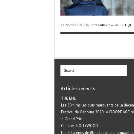
11 février 2013 by
ScreenReview
in
CRITIQU
Articles récents
THE END
Les 30 films les plus marquants de la décen
Festival de Cabourg 2020 : A L’ABORDAGE r
le Grand Prix
Critique : HOLLYWOOD
Les 20 scènes de films les plus marquantes