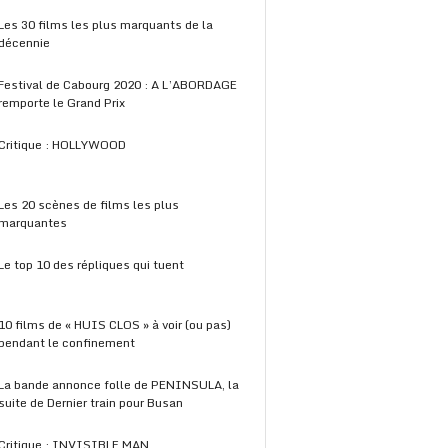
Les 30 films les plus marquants de la
décennie
Festival de Cabourg 2020 : A L’ABORDAGE
remporte le Grand Prix
Critique : HOLLYWOOD
Les 20 scènes de films les plus
marquantes
Le top 10 des répliques qui tuent
10 films de « HUIS CLOS » à voir (ou pas)
pendant le confinement
La bande annonce folle de PENINSULA, la
suite de Dernier train pour Busan
Critique : INVISIBLE MAN