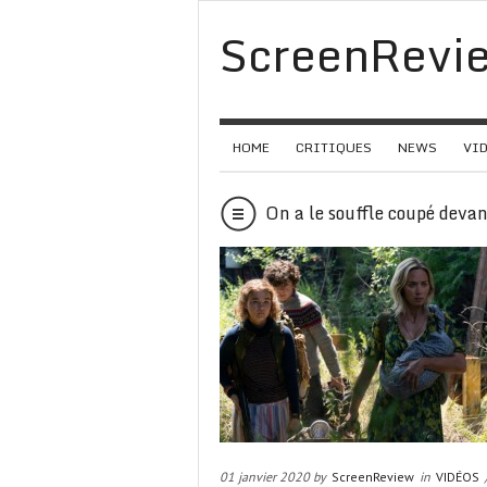
ScreenRevi
HOME
CRITIQUES
NEWS
VI
On a le souffle coupé deva
01 janvier 2020 by
ScreenReview
in
VIDÉOS