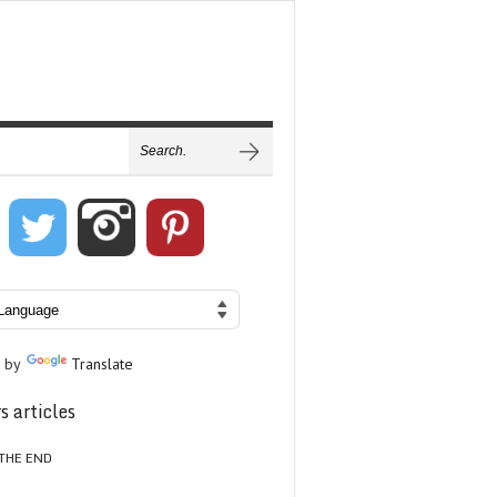
 by
Translate
s articles
THE END