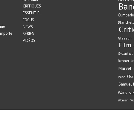
Ban
CRITIQUES
ESSENTIEL
Cumberb
FOCUS
Blanchett
nie
Crit
NEWS
emporte
SÉRIES
Gleeson
VIDÉOS
Film
Gyllenhaal
Renner
J
Marvel
Osc
Isaac
Samuel L
Wars
Su
Woman
Wo