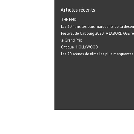
Articles récents
THE END
Les 30 films les plus marquants de la décen
Festival de Cabourg 2020 : A L’ABORDAGE r
le Grand Prix
Critique : HOLLYWOOD
Les 20 scènes de films les plus marquantes