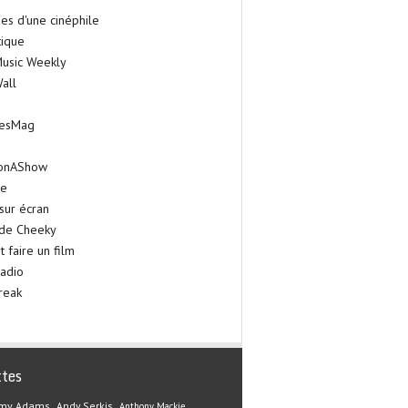
es d'une cinéphile
tique
Music Weekly
all
iesMag
onAShow
ie
sur écran
 de Cheeky
faire un film
adio
reak
ttes
my Adams
Andy Serkis
Anthony Mackie