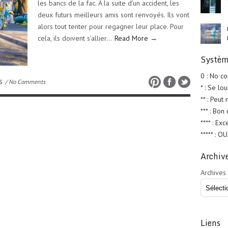
les bancs de la fac. À la suite d’un accident, les
deux futurs meilleurs amis sont renvoyés. Ils vont
alors tout tenter pour regagner leur place. Pour
cela, ils doivent s’allier…
Read More →
Systèm
0 : No c
S
/ No Comments
* : Se lo
** : Peut
*** : Bon
**** : Exc
***** : O
Archiv
Archives
Liens