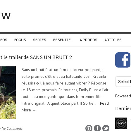
ew
DÉOS
FOCUS
SÉRIES
ESSENTIEL
A PROPOS
ARTICLES
nt le trailer de SANS UN BRUIT 2
Sans un bruit était un film d’horreur poignant, sa
suite promet d’être aussi haletante. Josh Krasinki
réussira-t-il à nous faire autant vibrer ? Réponse
le 18 mars prochain. En tout cas, Emily Blunt a l’air
Powered
tout aussi incroyable que dans le premier film.
Titre original : A quiet place part II Sortie :…
Read
Dernier
More →
/ No Comments