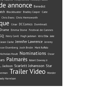
de annonce
Benedict
atch
Blockbuster
Cate
Bradley Cooper
Chris Hemsworth
Chris Evans
ique
DC Comics
Domhnall
César
Drame
Emma Stone
Festival de Cannes
GQ
Henry Cavill
Hugh jackman
Idris Elba
Jake
Jennifer Lawrence
Jeremy
Jason Clarke
esse Eisenberg
Josh Brolin
Mark Ruffalo
Nominations
Nicholas Hoult
Oscar
Palmarès
ars
Robert Downey Jr
Scarlett Johansson
Star
. Jackson
Trailer
Video
perman
Wonder
ody Harrelson