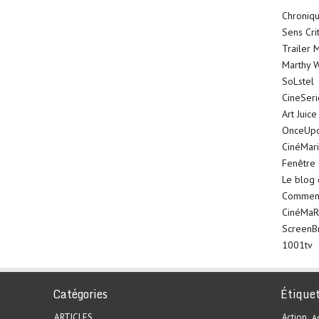
Chroniqu
Sens Cri
Trailer 
Marthy W
SoLstel
CineSer
Art Juice
OnceUp
CinéMar
Fenêtre 
Le blog
Comment 
CinéMaR
ScreenB
1001tv
Catégories
Étique
ARTICLES
Action
A