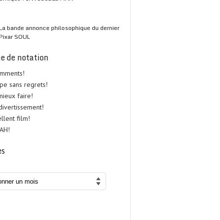
La bande annonce philosophique du dernier
Pixar SOUL
e de notation
omments!
upe sans regrets!
 mieux faire!
 divertissement!
ellent film!
UAH!
es