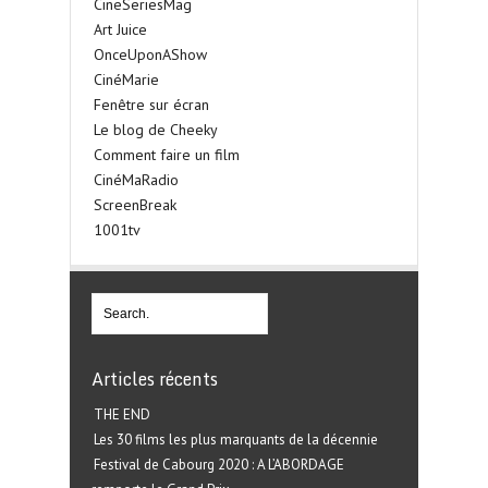
CineSeriesMag
Art Juice
OnceUponAShow
CinéMarie
Fenêtre sur écran
Le blog de Cheeky
Comment faire un film
CinéMaRadio
ScreenBreak
1001tv
Articles récents
THE END
Les 30 films les plus marquants de la décennie
Festival de Cabourg 2020 : A L’ABORDAGE