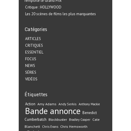
remporte le Grand Prix
Critique : HOLLYWOOD
Les 20 scènes de films les plus marquantes
Catégories
ARTICLES
CRITIQUES
ESSENTIEL
FOCUS
NEWS
SÉRIES
VIDÉOS
Étiquettes
Action
Amy Adams
Andy Serkis
Anthony Mackie
Bande annonce
Benedict
Cumberbatch
Blockbuster
Cate
Bradley Cooper
Blanchett
Chris Hemsworth
Chris Evans