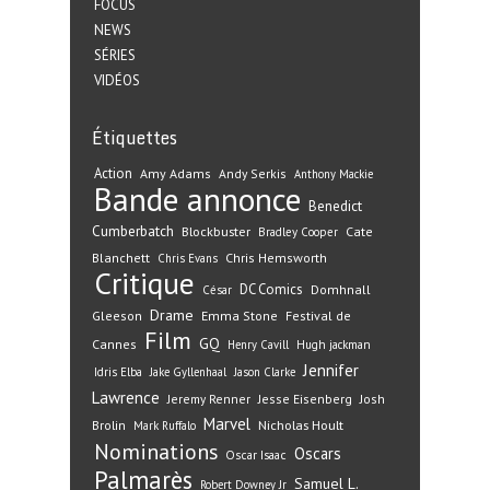
FOCUS
NEWS
SÉRIES
VIDÉOS
Étiquettes
Action
Amy Adams
Andy Serkis
Anthony Mackie
Bande annonce
Benedict
Cumberbatch
Blockbuster
Cate
Bradley Cooper
Blanchett
Chris Hemsworth
Chris Evans
Critique
DC Comics
Domhnall
César
Drame
Gleeson
Emma Stone
Festival de
Film
GQ
Cannes
Henry Cavill
Hugh jackman
Jennifer
Idris Elba
Jake Gyllenhaal
Jason Clarke
Lawrence
Jeremy Renner
Jesse Eisenberg
Josh
Marvel
Nicholas Hoult
Brolin
Mark Ruffalo
Nominations
Oscars
Oscar Isaac
Palmarès
Samuel L.
Robert Downey Jr