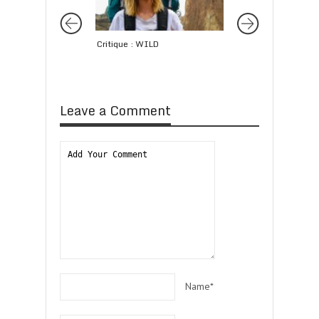
Critique : WILD
MEGAN ELLISON : po
la productrice la pl
puissante d’Hollyw
Leave a Comment
Name*