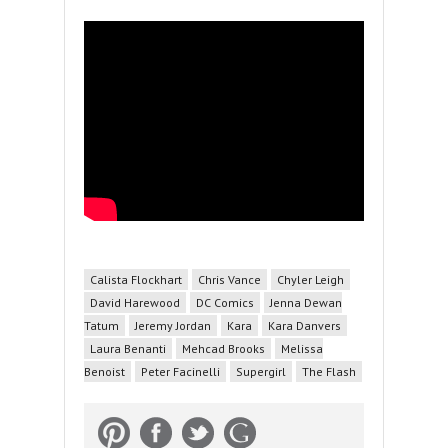
Calista Flockhart
Chris Vance
Chyler Leigh
David Harewood
DC Comics
Jenna Dewan
Tatum
Jeremy Jordan
Kara
Kara Danvers
Laura Benanti
Mehcad Brooks
Melissa
Benoist
Peter Facinelli
Supergirl
The Flash