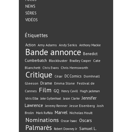
NEWS
SÉRIES
VIDÉOS
Étiquettes
Action
Amy Adams
Andy Serkis
Anthony Mackie
Bande annonce
Benedict
Cumberbatch
Blockbuster
Cate
Bradley Cooper
Blanchett
Chris Hemsworth
Chris Evans
Critique
DC Comics
Domhnall
César
Drame
Gleeson
Emma Stone
Festival de
Film
GQ
Cannes
Henry Cavill
Hugh jackman
Jennifer
Idris Elba
Jake Gyllenhaal
Jason Clarke
Lawrence
Jeremy Renner
Jesse Eisenberg
Josh
Marvel
Nicholas Hoult
Brolin
Mark Ruffalo
Nominations
Oscars
Oscar Isaac
Palmarès
Samuel L.
Robert Downey Jr