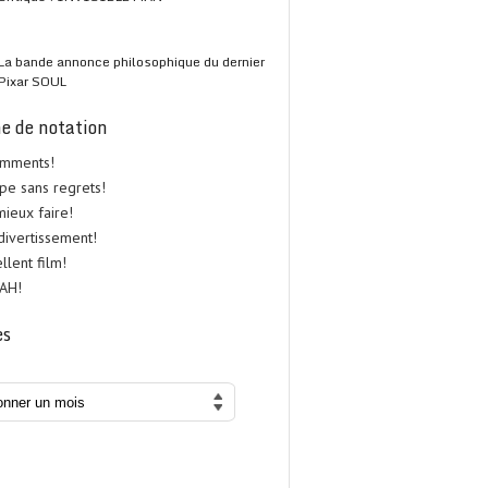
La bande annonce philosophique du dernier
Pixar SOUL
e de notation
omments!
upe sans regrets!
 mieux faire!
 divertissement!
ellent film!
UAH!
es