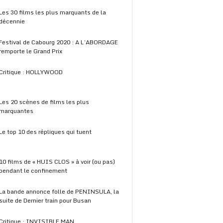
Les 30 films les plus marquants de la
décennie
Festival de Cabourg 2020 : A L’ABORDAGE
remporte le Grand Prix
Critique : HOLLYWOOD
Les 20 scènes de films les plus
marquantes
Le top 10 des répliques qui tuent
10 films de « HUIS CLOS » à voir (ou pas)
pendant le confinement
La bande annonce folle de PENINSULA, la
suite de Dernier train pour Busan
Critique : INVISIBLE MAN