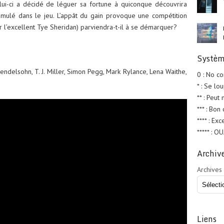
elui-ci a décidé de léguer sa fortune à quiconque découvrira
imulé dans le jeu. L’appât du gain provoque une compétition
r l’excellent Tye Sheridan) parviendra-t-il à se démarquer?
Systèm
endelsohn, T. J. Miller, Simon Pegg, Mark Rylance, Lena Waithe,
0 : No c
* : Se lo
** : Peut
*** : Bon
**** : Exc
***** : O
Archiv
Archives
Liens