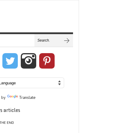
 by
Translate
s articles
THE END