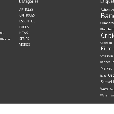
Catégories
Étique
ARTICLES
Action
A
Ban
CRITIQUES
ESSENTIEL
Cumberb
FOCUS
Blanchett
nie
Crit
NEWS
emporte
SÉRIES
Gleeson
VIDÉOS
Film
Gyllenhaal
Renner
J
Marvel
Osc
Isaac
Samuel L
Wars
Su
Woman
Wo