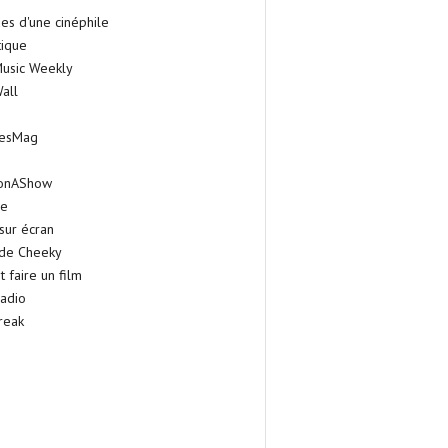
es d'une cinéphile
tique
Music Weekly
all
iesMag
onAShow
ie
sur écran
 de Cheeky
faire un film
adio
reak