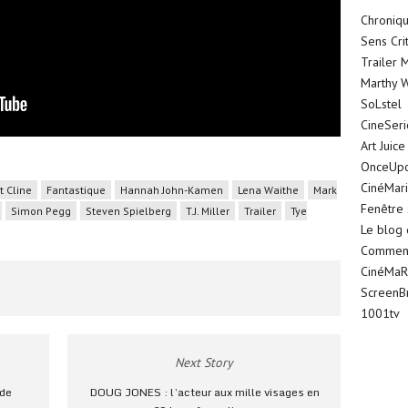
Chroniqu
Sens Cri
Trailer 
Marthy W
SoLstel
CineSer
Art Juice
OnceUp
CinéMar
t Cline
Fantastique
Hannah John-Kamen
Lena Waithe
Mark
Fenêtre 
Simon Pegg
Steven Spielberg
T.J. Miller
Trailer
Tye
Le blog
Comment 
CinéMaR
ScreenB
1001tv
Next Story
 de
DOUG JONES : l’acteur aux mille visages en