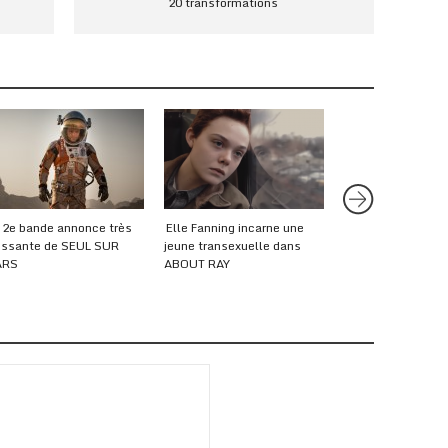
20 transformations
 2e bande annonce très
Elle Fanning incarne une
Emma Watson à l
issante de SEUL SUR
jeune transexuelle dans
rescousse de Dani
ARS
ABOUT RAY
dans la bande an
COLONIA