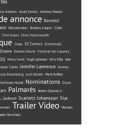
ttes
my Adams
Andy Serkis
Anthony Mackie
de annonce
Benedict
atch
Blockbuster
Cate
Bradley Cooper
Chris Hemsworth
Chris Evans
ique
DC Comics
Domhnall
César
Drame
Emma Stone
Festival de Cannes
GQ
Henry Cavill
Hugh jackman
Idris Elba
Jake
Jennifer Lawrence
Jeremy
Jason Clarke
esse Eisenberg
Josh Brolin
Mark Ruffalo
Nominations
Nicholas Hoult
Oscar
Palmarès
ars
Robert Downey Jr
Scarlett Johansson
Star
. Jackson
Trailer
Video
perman
Wonder
ody Harrelson