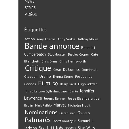
NEWS
SÉRIES
VIDÉOS
Étiquettes
Action
Amy Adams
Andy Serkis
Anthony Mackie
Bande annonce
Benedict
Cumberbatch
Blockbuster
Cate
Bradley Cooper
Blanchett
Chris Hemsworth
Chris Evans
Critique
DC Comics
Domhnall
César
Drame
Gleeson
Emma Stone
Festival de
Film
GQ
Cannes
Henry Cavill
Hugh jackman
Jennifer
Idris Elba
Jake Gyllenhaal
Jason Clarke
Lawrence
Jeremy Renner
Jesse Eisenberg
Josh
Marvel
Nicholas Hoult
Brolin
Mark Ruffalo
Nominations
Oscars
Oscar Isaac
Palmarès
Samuel L.
Robert Downey Jr
Scarlett Johansson
Star Wars
Jackson