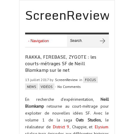
ScreenReview
RAKKA, FIREBASE, ZYGOTE : les
courts-métrages SF de Neill
Blomkamp sur le net
13 juillet 2017 by
ScreenReview
in
FOCUS
NEWS
VIDÉOS
-
No Comments
En recherche d’expérimentation,
Neill
Blomkamp
retourne au court-métrage pour
exploiter de nouvelles idées SF. Avec le
volume 1 de la saga
Oats Studios,
le
réalisateur de
District 9
, Chappie, et
Elysium
réalise trois épisodes aux différentes histoires