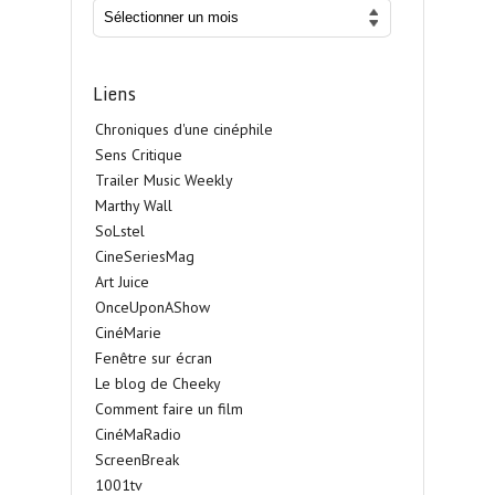
Liens
Chroniques d'une cinéphile
Sens Critique
Trailer Music Weekly
Marthy Wall
SoLstel
CineSeriesMag
Art Juice
OnceUponAShow
CinéMarie
Fenêtre sur écran
Le blog de Cheeky
Comment faire un film
CinéMaRadio
ScreenBreak
1001tv