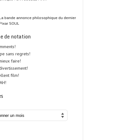
La bande annonce philosophique du dernier
Pixar SOUL
e de notation
omments!
upe sans regrets!
 mieux faire!
 divertissement!
ellent film!
UAH!
es