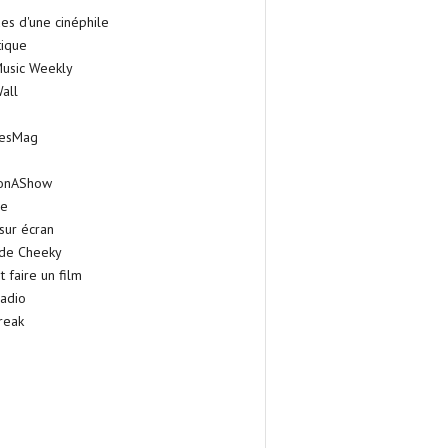
es d'une cinéphile
tique
Music Weekly
all
iesMag
onAShow
ie
sur écran
 de Cheeky
faire un film
adio
reak