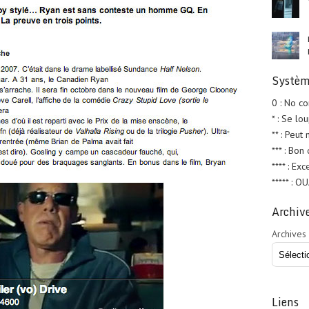
Systèm
0 : No c
* : Se lo
** : Peut
*** : Bon
**** : Exc
***** : O
Archiv
Archives
Liens