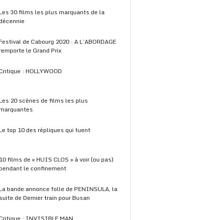
Les 30 films les plus marquants de la
décennie
Festival de Cabourg 2020 : A L’ABORDAGE
remporte le Grand Prix
Critique : HOLLYWOOD
Les 20 scènes de films les plus
marquantes
Le top 10 des répliques qui tuent
10 films de « HUIS CLOS » à voir (ou pas)
pendant le confinement
La bande annonce folle de PENINSULA, la
suite de Dernier train pour Busan
Critique : INVISIBLE MAN