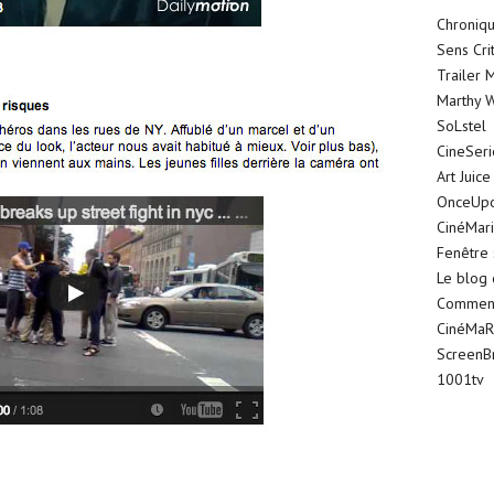
Chroniqu
Sens Cri
Trailer 
Marthy W
SoLstel
CineSer
Art Juice
OnceUp
CinéMar
Fenêtre 
Le blog
Comment 
CinéMaR
ScreenB
1001tv