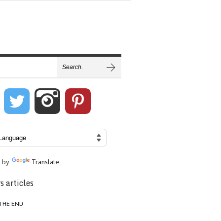
 by
Translate
s articles
THE END