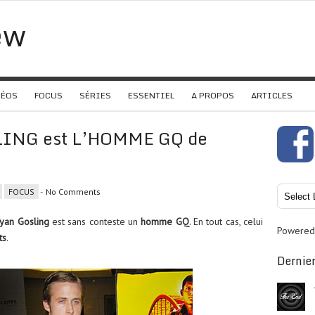
ew
DÉOS
FOCUS
SÉRIES
ESSENTIEL
A PROPOS
ARTICLES
LING est L’HOMME GQ de
FOCUS
-
No Comments
yan Gosling
est sans conteste un
homme
GQ
. En tout cas, celui
Powered
ts
.
Dernier