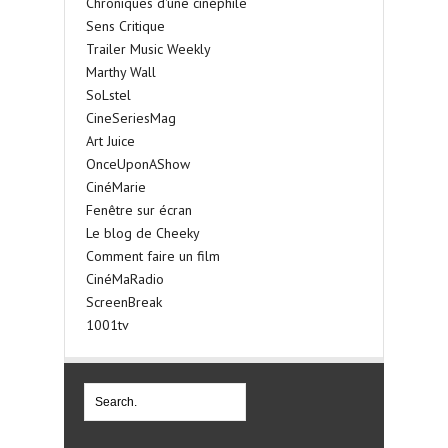
Chroniques d'une cinéphile
Sens Critique
Trailer Music Weekly
Marthy Wall
SoLstel
CineSeriesMag
Art Juice
OnceUponAShow
CinéMarie
Fenêtre sur écran
Le blog de Cheeky
Comment faire un film
CinéMaRadio
ScreenBreak
1001tv