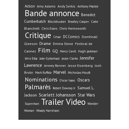
Action
Amy Adams
Andy Serkis
Anthony Mackie
Bande annonce
Benedict
Cumberbatch
Blockbuster
Cate
Bradley Cooper
Blanchett
Chris Hemsworth
Chris Evans
Critique
DC Comics
Domhnall
César
Drame
Gleeson
Emma Stone
Festival de
Film
GQ
Cannes
Henry Cavill
Hugh jackman
Jennifer
Idris Elba
Jake Gyllenhaal
Jason Clarke
Lawrence
Jeremy Renner
Jesse Eisenberg
Josh
Marvel
Nicholas Hoult
Brolin
Mark Ruffalo
Nominations
Oscars
Oscar Isaac
Palmarès
Samuel L.
Robert Downey Jr
Scarlett Johansson
Star Wars
Jackson
Trailer
Video
Superman
Wonder
Woman
Woody Harrelson