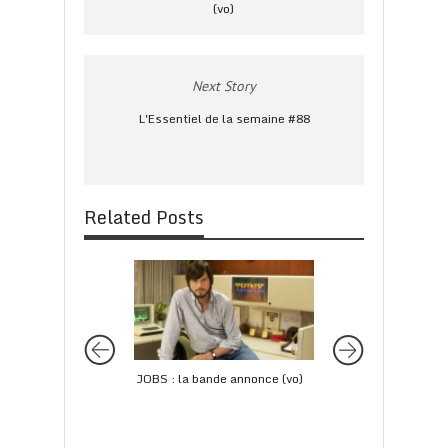
(vo)
Next Story
L'Essentiel de la semaine #88
Related Posts
JOBS : la bande annonce (vo)
Un red band trailer
pour l’anti-héros 