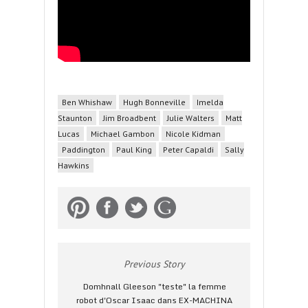
Ben Whishaw
Hugh Bonneville
Imelda
Staunton
Jim Broadbent
Julie Walters
Matt
Lucas
Michael Gambon
Nicole Kidman
Paddington
Paul King
Peter Capaldi
Sally
Hawkins
Previous Story
Domhnall Gleeson "teste" la femme
robot d'Oscar Isaac dans EX-MACHINA